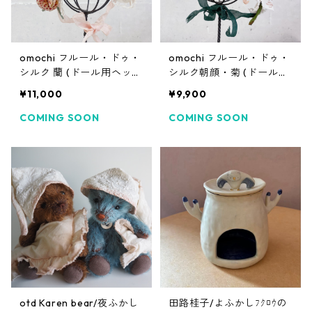
omochi フルール・ドゥ・
omochi フルール・ドゥ・
シルク 蘭 (ドール用ヘッド
シルク朝顔・菊 (ドール用
ドレス)
ヘッドドレス)
¥11,000
¥9,900
COMING SOON
COMING SOON
otd Karen bear/夜ふかし
田路桂子/よふかしﾌｸﾛｳの