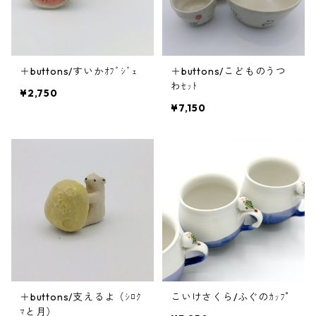
＋buttons/すいかｵﾌﾞｼﾞｪ
＋buttons/こどものうつ
わｾｯﾄ
¥2,750
¥7,150
＋buttons/支えるよ（ｼﾛｸ
こいけさくら/ふぐのｶｯﾌﾟ
ﾏと月）