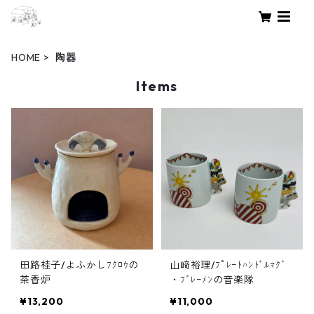
HOME
陶器
Items
田路桂子/よふかしﾌｸﾛｳの
山﨑裕理/ﾌﾟﾚｰﾄﾊﾝﾄﾞﾙﾏｸﾞ
茶香炉
・ﾌﾞﾚｰﾒﾝの音楽隊
¥13,200
¥11,000