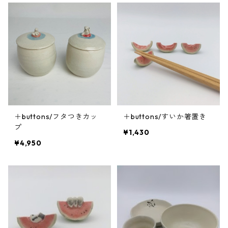
＋buttons/フタつきカッ
＋buttons/すいか箸置き
プ
¥1,430
¥4,950