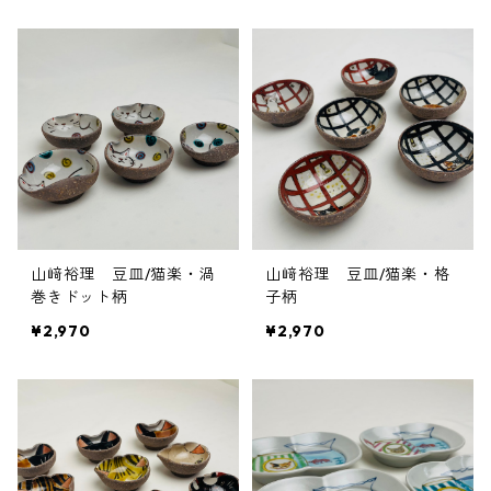
山﨑裕理 豆皿/猫楽・渦
山﨑裕理 豆皿/猫楽・格
巻きドット柄
子柄
¥2,970
¥2,970