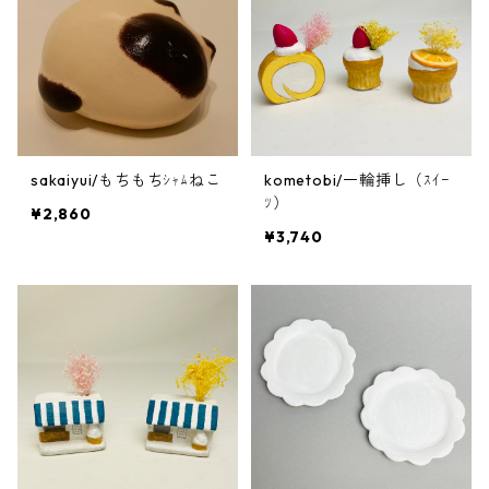
sakaiyui/もちもちｼｬﾑねこ
kometobi/一輪挿し（ｽｲｰ
ﾂ）
¥2,860
¥3,740