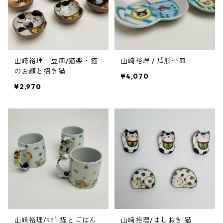
山﨑裕理 豆皿/猫楽・猫
山﨑裕理 / 瓜形小皿
のお顔と招き猫
¥4,070
¥2,970
山﨑裕理/ﾏｸﾞ 猫とごはん
山﨑裕理/はしおき 猫