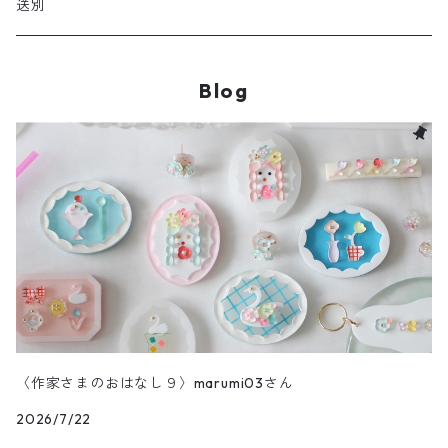
送別
Blog
〈作家さまのおはなし９〉marumi03さん
2026/7/22