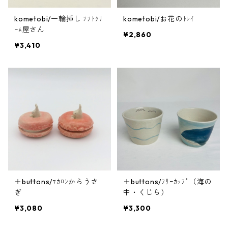
kometobi/一輪挿し ｿﾌﾄｸﾘ
kometobi/お花のﾄﾚｲ
ｰﾑ屋さん
¥2,860
¥3,410
＋buttons/ﾏｶﾛﾝからうさ
＋buttons/ﾌﾘｰｶｯﾌﾟ（海の
ぎ
中・くじら）
¥3,080
¥3,300