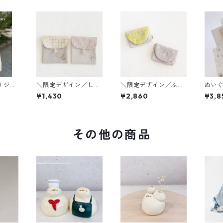
リジナ
＼限定デザイン／しか
＼限定デザイン／ふた
ぬいぐ
トバッ
くポーチ
付きポーチ
サイ
¥1,430
¥2,860
¥3,8
その他の商品