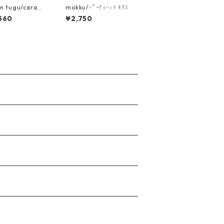
n tugu/carame
mokku/ﾊﾟｰﾃｨﾊｯﾄ ﾓﾘｽ
on bag
560
¥2,750