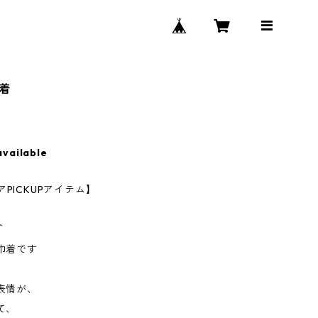
巾着
available
アPICKUPアイテム】
＾
巾着です
表情が、
て、