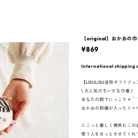
【original】おかおの
¥869
International shipping 
【LISULISU送別ギフトフェ
\ 大人気のちいさな巾着 /
あなたの側でにっこり＊＾
おかおの刺繍が入ったミニ
にこっと優しく微笑むこの
使う人をほっとさせてくれ