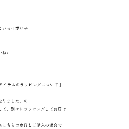
、
ている可愛い子
いね♩
fairアイテムのラッピングについて 】
なりました」の
して、別々にラッピングしてお届け
もこちらの商品とご購入の場合で