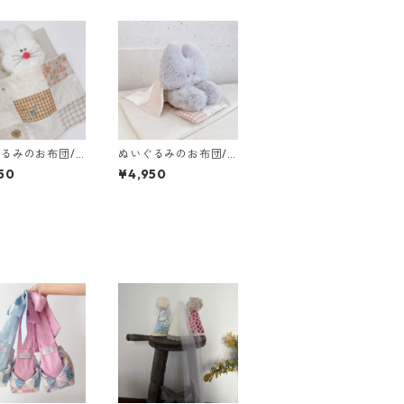
るみのお布団/M
ぬいぐるみのお布団/L
ズ
サイズ
50
¥4,950