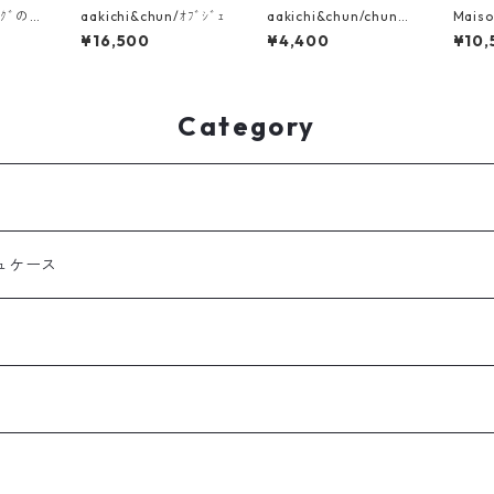
ﾞｸﾞの
aakichi&chun/ｵﾌﾞｼﾞｪ
aakichi&chun/chunの
Maiso
一輪挿し まるっと3羽
l rib
¥16,500
¥4,400
¥10,
Category
ュケース