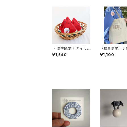
〈 夏季限定 〉スイカ
（数量限定）オ
ハンカチ
ルロゴ入りトー
¥1,540
¥1,100
グ