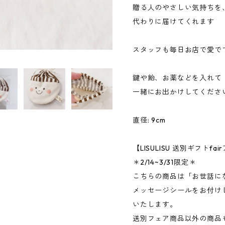
贈る人のやさしい気持ちを
代わりに届けてくれます
スタッフも毎日お店で愛で
鍵や飴、お薬などを入れて
一緒にお出かけしてくださ
直径: 9cm
【LISULISU 送別ギフト
＊2/14~3/31限定＊
こちらの商品は「お世話に
メッセージシールをお付け
いたします。
送別フェア商品以外の商品