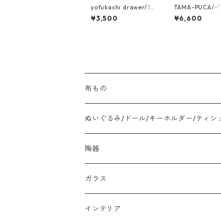
yofukashi drawer/ﾌﾞ
TAMA-PUCA/ﾊ
ﾛｰﾁ
赤ちゃんﾓﾋﾞｰﾙ
¥3,500
¥6,600
布もの
ぬいぐるみ/ドール/キーホルダー/ティシ
陶器
ガラス
インテリア