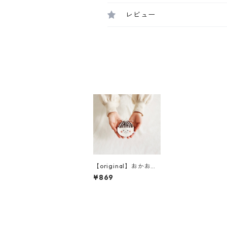
レビュー
【original】おかおの
巾着
¥869