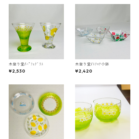
木登り堂/ﾊﾟﾌｪｸﾞﾗｽ
木登り堂/ｽｸｴｱ小鉢
¥2,530
¥2,420