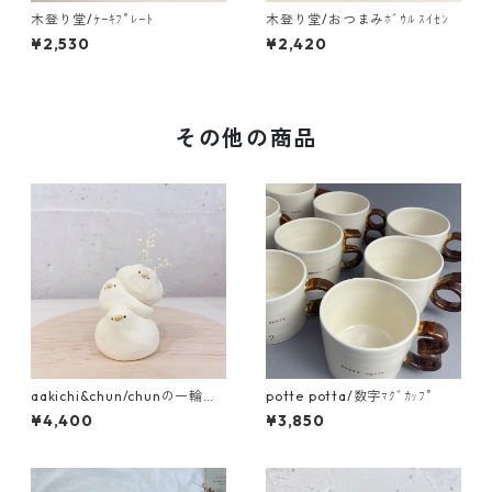
木登り堂/ｹｰｷﾌﾟﾚｰﾄ
木登り堂/おつまみﾎﾞｳﾙ ｽｲｾﾝ
¥2,530
¥2,420
その他の商品
aakichi&chun/chunの一輪挿
potte potta/数字ﾏｸﾞｶｯﾌﾟ
し 3連のchun
¥4,400
¥3,850