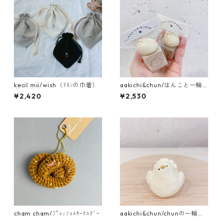
kecil mii/wish（ﾘﾈﾝの巾着）
aakichi&chun/はんこと一輪
挿しのｾｯﾄ
¥2,420
¥2,530
cham cham/ﾌﾟﾚｯﾂｪﾙｷｰﾎﾙﾀﾞｰ
aakichi&chun/chunの一輪挿
し ｸｼﾞｬｸﾊﾞﾄ