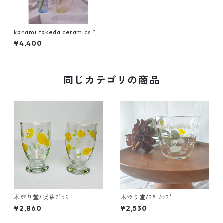
kanami takeda ceramics “ g
lass ”
¥4,400
同じカテゴリの商品
木登り堂/喫茶ｸﾞﾗｽ
木登り堂/ﾌﾘｰｶｯﾌﾟ
¥2,860
¥2,530