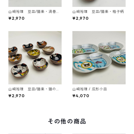
山﨑裕理 豆皿/猫楽・渦巻き
山﨑裕理 豆皿/猫楽・格子柄
ドット柄
¥2,970
¥2,970
山﨑裕理 豆皿/猫楽・猫のお
山﨑裕理 / 瓜形小皿
顔と招き猫
¥2,970
¥4,070
その他の商品