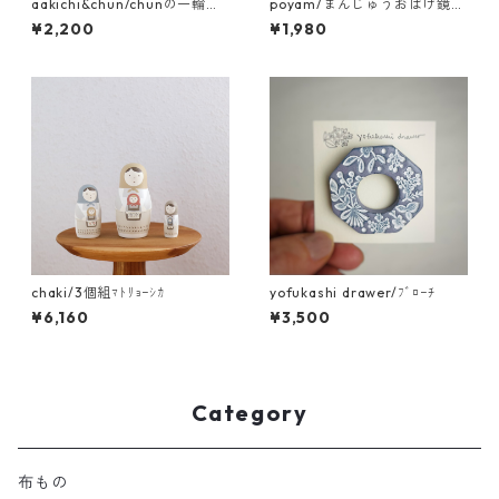
aakichi&chun/chunの一輪挿
poyam/まんじゅうおばけ鏡も
し ｸｼﾞｬｸﾊﾞﾄ
ち
¥2,200
¥1,980
chaki/3個組ﾏﾄﾘｮｰｼｶ
yofukashi drawer/ﾌﾞﾛｰﾁ
¥6,160
¥3,500
Category
布もの