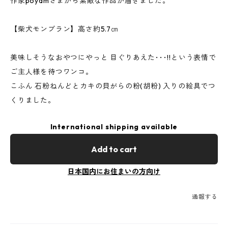
作家poyamさまから素敵な作品が届きました。
【柴犬モンブラン】高さ約5.7㎝
美味しそうなおやつにやっと 目ぐりあえた･･･!!という表情で
ご主人様を待つワンコ。
こふん 石粉ねんどとカキの貝がらの粉(胡粉) 入りの絵具でつ
くりました。
International shipping available
Add to cart
日本国内にお住まいの方向け
通報する