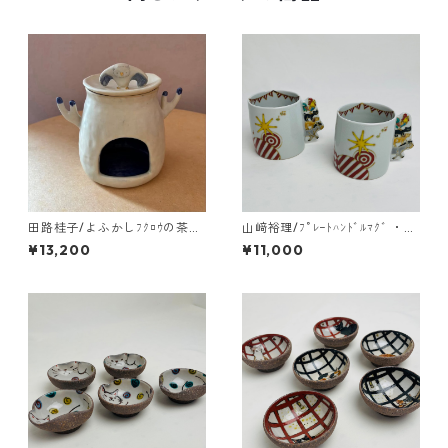
田路桂子/よふかしﾌｸﾛｳの茶香
山﨑裕理/ﾌﾟﾚｰﾄﾊﾝﾄﾞﾙﾏｸﾞ ・ﾌﾞ
炉
ﾚｰﾒﾝの音楽隊
¥13,200
¥11,000