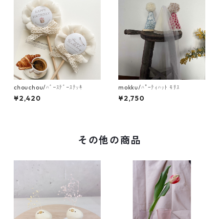
chouchou/ﾊﾞｰｽﾃﾞｰｽﾃｯｷ
mokku/ﾊﾟｰﾃｨﾊｯﾄ ﾓﾘｽ
¥2,420
¥2,750
その他の商品