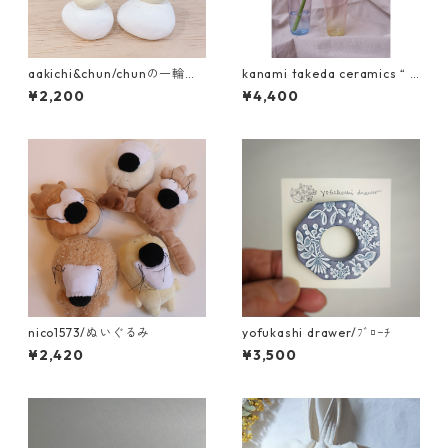
aakichi&chun/chunの一輪挿
kanami takeda ceramics “ g
し 乗っかりたまご
lass ”
¥2,200
¥4,400
nico1573/ぬいぐるみ
yofukashi drawer/ﾌﾞﾛｰﾁ
¥2,420
¥3,500