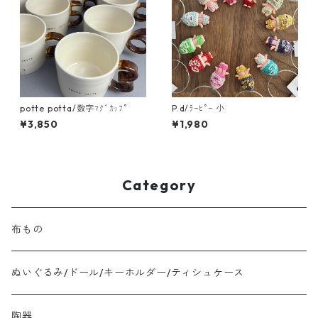
potte potta/数字ﾏｸﾞｶｯﾌﾟ
P.d/ﾗｰﾋﾟｰ 小
¥3,850
¥1,980
Category
布もの
ぬいぐるみ/ドール/キーホルダー/ティシュケース
陶器