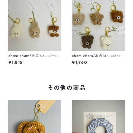
cham cham/あのねｱﾆﾏﾙｷｰﾎﾙ
cham cham/あのねｱﾆﾏﾙｷｰﾎﾙ
ﾀﾞｰ（うさぎ・りす）
ﾀﾞｰ（くま）
¥1,815
¥1,760
その他の商品