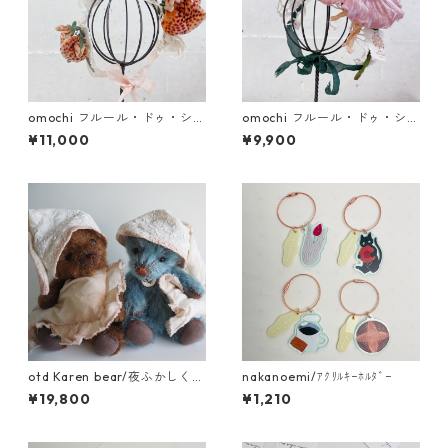
omochi フルール・ドゥ・シル
omochi フルール・ドゥ・シル
ク 蘭 (ドール用ヘッドドレス)
ク朝顔・菊 (ドール用ヘッドド
¥11,000
¥9,900
レス)
otd Karen bear/夜ふかしくま
nakanoemi/ｱｸﾘﾙｷｰﾎﾙﾀﾞｰ
さん
¥19,800
¥1,210