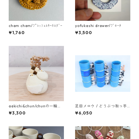
cham cham/ﾌﾟﾚｯﾂｪﾙｷｰﾎﾙﾀﾞｰ
yofukashi drawer/ﾌﾞﾛｰﾁ
¥1,760
¥3,500
aakichi&chun/chunの一輪挿
足田メロウ / どうぶつ取っ手
し ｸｯｷｰ
マグ
¥3,300
¥6,050