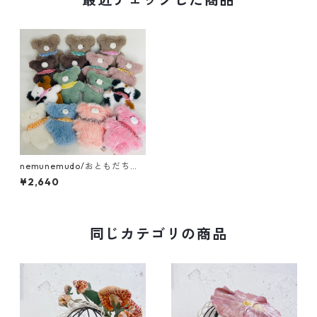
nemunemudo/おともだちく
まちゃん
¥2,640
同じカテゴリの商品