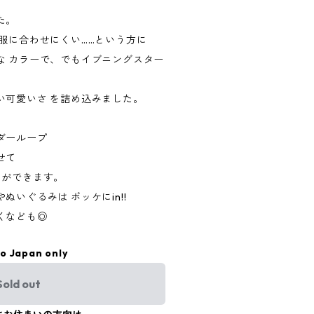
た。
服に合わせにくい……という方に
な カラーで、でもイブニングスター
い可愛いさ を詰め込みました。
ダーループ
せて
とができます。
いぐるみは ポッケにin!!
くなども◎
to Japan only
Sold out