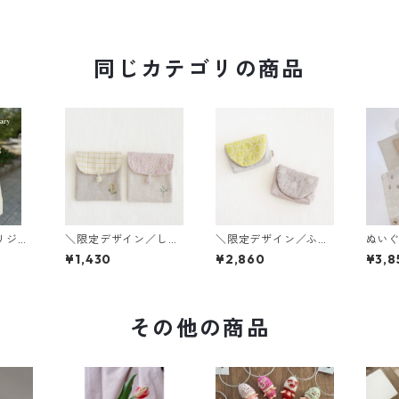
同じカテゴリの商品
リジナ
＼限定デザイン／しか
＼限定デザイン／ふた
ぬいぐ
トバッ
くポーチ
付きポーチ
サイ
¥1,430
¥2,860
¥3,8
その他の商品