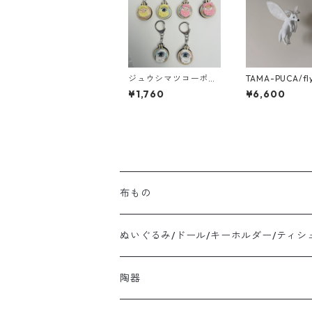
ジュウシマツコーポレ
TAMA-PUCA/fly
ーション/刺繍キーホ
ogﾓﾋﾞｰﾙ
¥1,760
¥6,600
ルダー
布もの
ぬいぐるみ/ドール/キーホルダー/ティシ
陶器