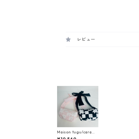
レビュー
Maison tugu/carame
l ribon bag
¥10,560