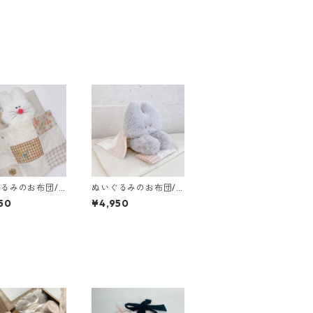
るみのお布団/M
ぬいぐるみのお布団/L
ズ
サイズ
50
¥4,950