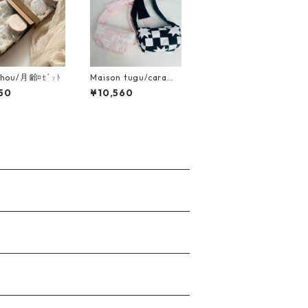
chou/月齢ﾛｾﾞｯﾄ
Maison tugu/carame
l ribon bag
50
¥10,560