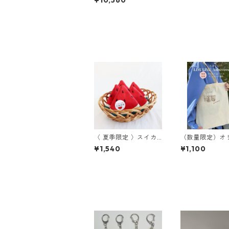
〈 夏季限定 〉スイカ
（数量限定）オ
ハンカチ
ルロゴ入りトー
¥1,540
¥1,100
グ