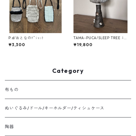
P.d/おとなのﾎﾟｼｪｯﾄ
TAMA-PUCA/SLEEP TREE ｽﾀ
ﾝﾄﾞﾗﾝﾌﾟ
¥3,300
¥19,800
Category
布もの
ぬいぐるみ/ドール/キーホルダー/ティシュケース
陶器