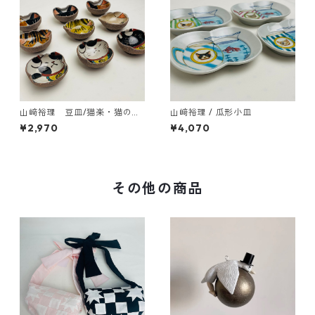
山﨑裕理 豆皿/猫楽・猫のお
山﨑裕理 / 瓜形小皿
顔と招き猫
¥2,970
¥4,070
その他の商品