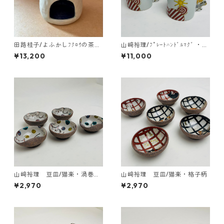
田路桂子/よふかしﾌｸﾛｳの茶香
山﨑裕理/ﾌﾟﾚｰﾄﾊﾝﾄﾞﾙﾏｸﾞ ・ﾌﾞ
炉
ﾚｰﾒﾝの音楽隊
¥13,200
¥11,000
山﨑裕理 豆皿/猫楽・渦巻き
山﨑裕理 豆皿/猫楽・格子柄
ドット柄
¥2,970
¥2,970