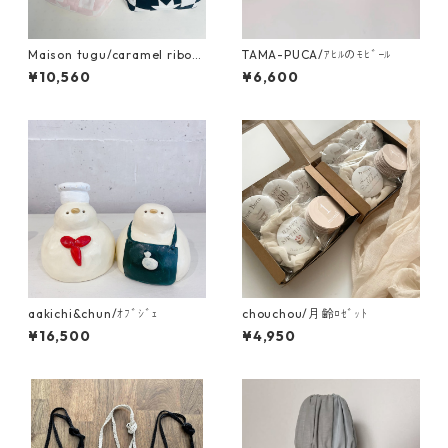
Maison tugu/caramel ribon
TAMA-PUCA/ｱﾋﾙのﾓﾋﾞｰﾙ
bag
¥10,560
¥6,600
aakichi&chun/ｵﾌﾞｼﾞｪ
chouchou/月齢ﾛｾﾞｯﾄ
¥16,500
¥4,950