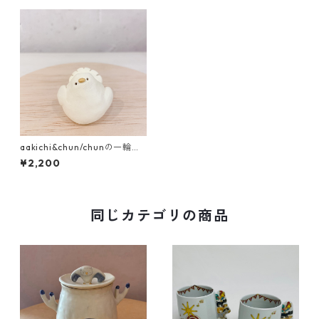
aakichi&chun/chunの一輪挿
し ｸｼﾞｬｸﾊﾞﾄ
¥2,200
同じカテゴリの商品