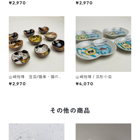
ドット柄
¥2,970
¥2,970
山﨑裕理 豆皿/猫楽・猫のお
山﨑裕理 / 瓜形小皿
顔と招き猫
¥2,970
¥4,070
その他の商品