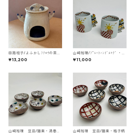
田路桂子/よふかしﾌｸﾛｳの茶香
山﨑裕理/ﾌﾟﾚｰﾄﾊﾝﾄﾞﾙﾏｸﾞ ・ﾌﾞ
炉
ﾚｰﾒﾝの音楽隊
¥13,200
¥11,000
山﨑裕理 豆皿/猫楽・渦巻き
山﨑裕理 豆皿/猫楽・格子柄