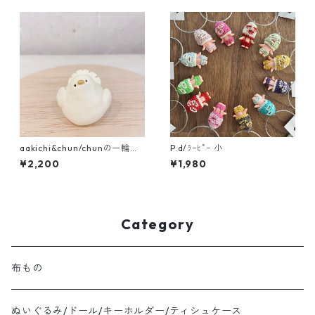
aakichi&chun/chunの一輪挿
P.d/ﾗｰﾋﾟｰ 小
し ｸｼﾞｬｸﾊﾞﾄ
¥2,200
¥1,980
Category
布もの
ぬいぐるみ/ドール/キーホルダー/ティシュケース