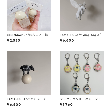
aakichi&chun/はんこと一輪
TAMA-PUCA/flying dogﾓﾋﾞｰ
挿しのｾｯﾄ
ﾙ
¥2,530
¥6,600
TAMA-PUCA/バクの赤ちゃん
ジュウシマツコーポレーショ
ﾓﾋﾞｰﾙ
ン/刺繍キーホルダー
¥6,600
¥1,760