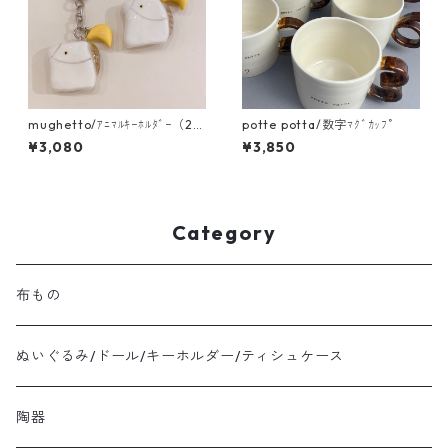
mughetto/ｱﾆﾏﾙｷｰﾎﾙﾀﾞｰ（2つ
potte potta/数字ﾏｸﾞｶｯﾌﾟ
付き）
¥3,080
¥3,850
Category
布もの
ぬいぐるみ/ドール/キーホルダー/ティシュケース
陶器