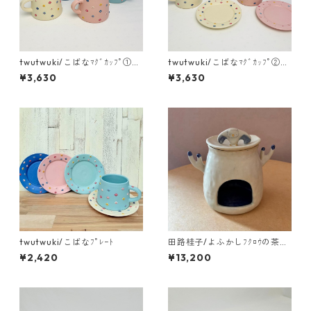
twutwuki/こばなﾏｸﾞｶｯﾌﾟ①
twutwuki/こばなﾏｸﾞｶｯﾌﾟ②ネ
ホワイト・ピンク
イビー・ライトブルー
¥3,630
¥3,630
twutwuki/こばなﾌﾟﾚｰﾄ
田路桂子/よふかしﾌｸﾛｳの茶香
炉
¥2,420
¥13,200