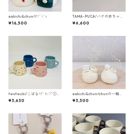
aakichi&chun/ｵﾌﾞｼﾞｪ
TAMA-PUCA/バクの赤ちゃん
ﾓﾋﾞｰﾙ
¥16,500
¥6,600
twutwuki/こばなﾏｸﾞｶｯﾌﾟ①
aakichi&chun/chunの一輪挿
ホワイト・ピンク
し ｺｯｸ
¥3,630
¥3,300