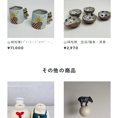
山﨑裕理/ﾌﾟﾚｰﾄﾊﾝﾄﾞﾙﾏｸﾞ ・ﾌﾞ
山﨑裕理 豆皿/猫楽・渦巻き
ﾚｰﾒﾝの音楽隊
ドット柄
¥11,000
¥2,970
その他の商品