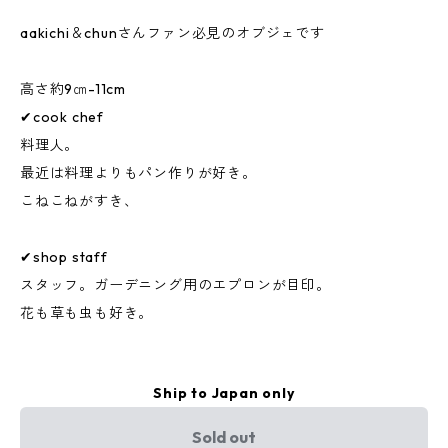
aakichi＆chunさんファン必見のオブジェです
高さ約9㎝-11cm
✔︎︎︎︎cook chef
料理人。
最近は料理よりもパン作りが好き。
こねこねがすき、
✔︎︎︎︎shop staff
スタッフ。ガーデニング用のエプロンが目印。
花も草も虫も好き。
Ship to Japan only
Sold out