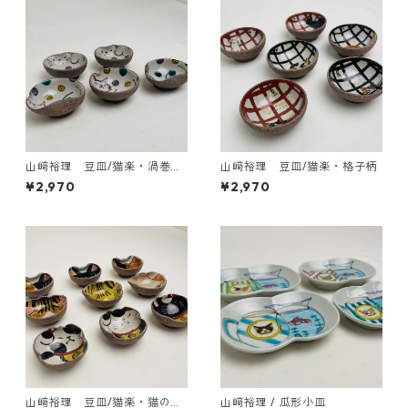
山﨑裕理 豆皿/猫楽・渦巻き
山﨑裕理 豆皿/猫楽・格子柄
ドット柄
¥2,970
¥2,970
山﨑裕理 豆皿/猫楽・猫のお
山﨑裕理 / 瓜形小皿