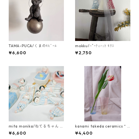
TAMA-PUCA/くまのﾓﾋﾞｰﾙ
mokku/ﾊﾟｰﾃｨﾊｯﾄ ﾓﾘｽ
¥6,600
¥2,750
mita monika/ねてるちゃん お
kanami takeda ceramics “ g
香立て
lass ”
¥6,600
¥4,400