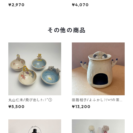
顔と招き猫
¥2,970
¥4,070
その他の商品
丸山仁未/飛び出しｶｯﾌﾟ①
田路桂子/よふかしﾌｸﾛｳの茶香
炉
¥5,500
¥13,200