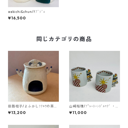
aakichi&chun/ｵﾌﾞｼﾞｪ
¥16,500
同じカテゴリの商品
田路桂子/よふかしﾌｸﾛｳの茶香
山﨑裕理/ﾌﾟﾚｰﾄﾊﾝﾄﾞﾙﾏｸﾞ ・ﾌﾞ
炉
ﾚｰﾒﾝの音楽隊
¥13,200
¥11,000