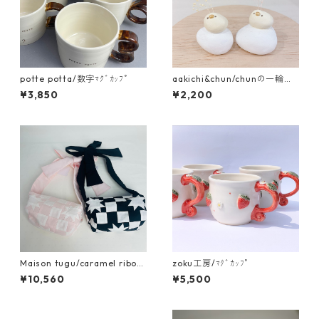
potte potta/数字ﾏｸﾞｶｯﾌﾟ
aakichi&chun/chunの一輪挿
し 乗っかりたまご
¥3,850
¥2,200
Maison tugu/caramel ribon
zoku工房/ﾏｸﾞｶｯﾌﾟ
bag
¥10,560
¥5,500