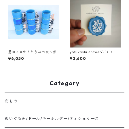
足田メロウ / どうぶつ取っ手
yofukashi drawer/ﾌﾞﾛｰﾁ
マグ
¥6,050
¥2,600
Category
布もの
ぬいぐるみ/ドール/キーホルダー/ティシュケース