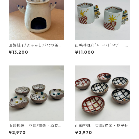
田路桂子/よふかしﾌｸﾛｳの茶香
山﨑裕理/ﾌﾟﾚｰﾄﾊﾝﾄﾞﾙﾏｸﾞ ・ﾌﾞ
炉
ﾚｰﾒﾝの音楽隊
¥13,200
¥11,000
山﨑裕理 豆皿/猫楽・渦巻き
山﨑裕理 豆皿/猫楽・格子柄
ドット柄
¥2,970
¥2,970