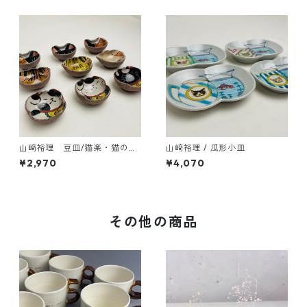
山﨑裕理 豆皿/猫楽・猫のお
山﨑裕理 / 瓜形小皿
顔と招き猫
¥2,970
¥4,070
その他の商品