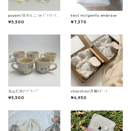
poyam/白わんこ in ﾋﾟﾙｽﾅｰｸﾞ
kecil mii/gently embrace
ﾗｽ
¥5,500
¥7,370
丸山仁未/ﾏｸﾞｶｯﾌﾟ
chouchou/月齢ﾛｾﾞｯﾄ
¥5,500
¥4,950