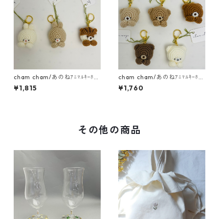
cham cham/あのねｱﾆﾏﾙｷｰﾎﾙ
cham cham/あのねｱﾆﾏﾙｷｰﾎﾙ
ﾀﾞｰ（うさぎ・りす）
ﾀﾞｰ（くま）
¥1,815
¥1,760
その他の商品