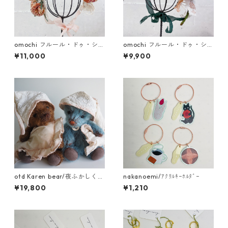
omochi フルール・ドゥ・シル
omochi フルール・ドゥ・シル
ク 蘭 (ドール用ヘッドドレス)
ク朝顔・菊 (ドール用ヘッドド
¥11,000
¥9,900
レス)
otd Karen bear/夜ふかしくま
nakanoemi/ｱｸﾘﾙｷｰﾎﾙﾀﾞｰ
さん
¥19,800
¥1,210