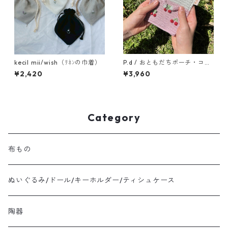
kecil mii/wish（ﾘﾈﾝの巾着）
P.d / おともだちポーチ・コア
ラ
¥2,420
¥3,960
Category
布もの
ぬいぐるみ/ドール/キーホルダー/ティシュケース
陶器