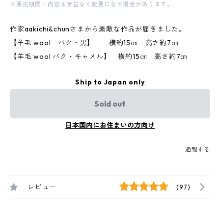
※販売期間・内容は予告なく変更になる場合があります。
作家aakichi&chunさまから素敵な作品が届きました。
【羊毛 wool バク・黒】 横約15㎝ 高さ約7㎝
【羊毛 wool バク・キャメル】 横約15㎝ 高さ約7㎝
Ship to Japan only
Sold out
日本国内にお住まいの方向け
通報する
レビュー
(97)