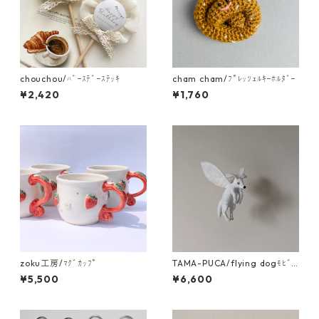
chouchou/ﾊﾞｰｽﾃﾞｰｽﾃｯｷ
cham cham/ﾌﾟﾚｯﾂｪﾙｷｰﾎﾙﾀﾞｰ
¥2,420
¥1,760
zoku工房/ﾏｸﾞｶｯﾌﾟ
TAMA-PUCA/flying dogﾓﾋﾞｰ
ﾙ
¥5,500
¥6,600