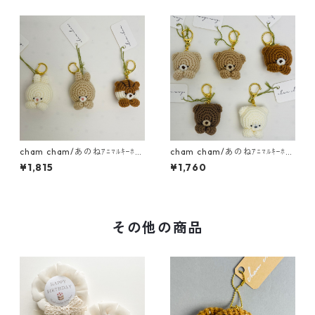
cham cham/あのねｱﾆﾏﾙｷｰﾎﾙ
cham cham/あのねｱﾆﾏﾙｷｰﾎﾙ
ﾀﾞｰ（うさぎ・りす）
ﾀﾞｰ（くま）
¥1,815
¥1,760
その他の商品