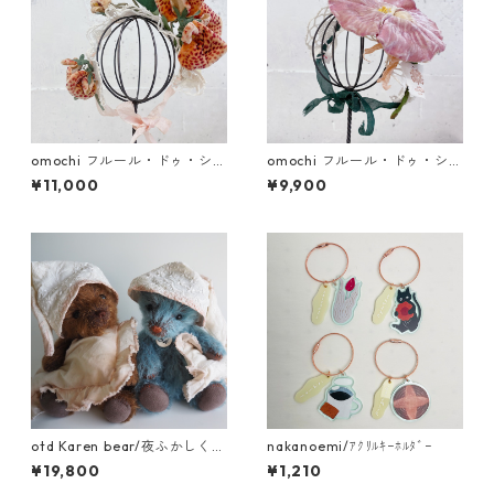
omochi フルール・ドゥ・シル
omochi フルール・ドゥ・シル
ク 蘭 (ドール用ヘッドドレス)
ク朝顔・菊 (ドール用ヘッドド
¥11,000
¥9,900
レス)
otd Karen bear/夜ふかしくま
nakanoemi/ｱｸﾘﾙｷｰﾎﾙﾀﾞｰ
さん
¥19,800
¥1,210