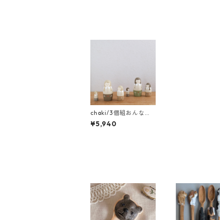
chaki/3個組おんなの
こ
¥5,940