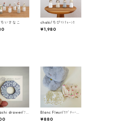
ki/ちいさなこ
chaki/ちびﾏﾄﾘｮｰｼｶ
80
¥1,980
ashi drawer/ﾌﾞ
Blanc Fleur/ｶﾎﾞﾁｬﾊﾟﾝ
ﾂ（大）
00
¥880