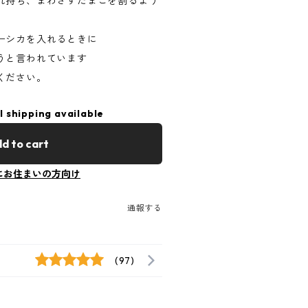
れ持ち、まわさずたまごを割るよう
ーシカを入れるときに
うと言われています
ください。
l shipping available
d to cart
にお住まいの方向け
通報する
(97)