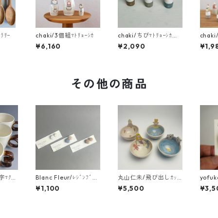
ﾗﾘｰ
chaki/3個組ﾏﾄﾘｮｰｼｶ
chaki/ちびﾏﾄﾘｮｰｼｶ（ﾏ
cha
ﾄﾘｮｰｼｶ）
¥6,160
¥2,090
¥1,9
その他の商品
数字ﾏｸﾞｶ
Blanc Fleur/ﾚｼﾞﾝﾌﾞﾛｰ
丸山仁未/飛び出しｶｯ
yofuk
ﾁ
ﾌﾟ①
ﾛｰﾁ
¥1,100
¥5,500
¥3,5