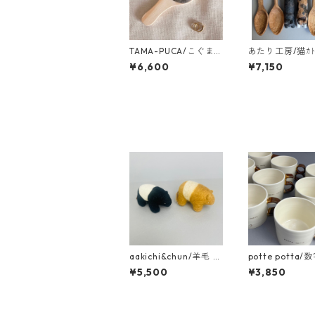
TAMA-PUCA/こぐま
あたり工房/猫ｶﾄ
のﾐﾗｰ
¥6,600
¥7,150
aakichi&chun/羊毛 w
potte potta/
oolﾊﾞｸ
ｯﾌﾟ
¥5,500
¥3,850