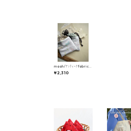
maah/ｱﾝﾃｨｰｸfabricの
巾着ﾎﾟｰﾁ
¥2,310