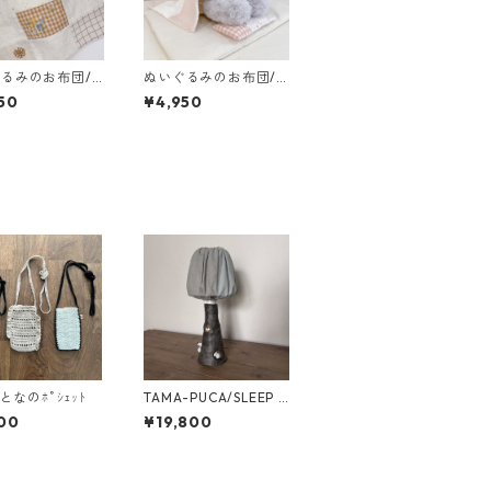
るみのお布団/M
ぬいぐるみのお布団/L
ズ
サイズ
50
¥4,950
おとなのﾎﾟｼｪｯﾄ
TAMA-PUCA/SLEEP T
REE ｽﾀﾝﾄﾞﾗﾝﾌﾟ
00
¥19,800