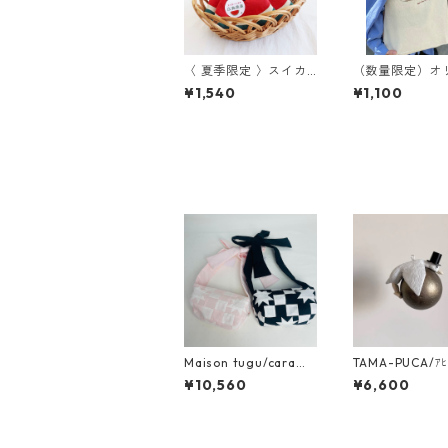
〈 夏季限定 〉スイカ
（数量限定）オ
ハンカチ
ルロゴ入りトー
¥1,540
¥1,100
グ
Maison tugu/carame
TAMA-PUCA/ｱ
l ribon bag
ﾋﾞｰﾙ
¥10,560
¥6,600