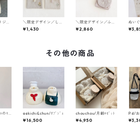
リジナ
＼限定デザイン／しか
＼限定デザイン／ふた
ぬいぐ
トバッ
くポーチ
付きポーチ
サイ
¥1,430
¥2,860
¥3,8
その他の商品
ﾋﾙのﾓ
aakichi&chun/ｵﾌﾞｼﾞｪ
chouchou/月齢ﾛｾﾞｯﾄ
P.d/
¥16,500
¥4,950
¥3,3