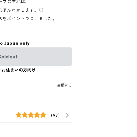
ーフの生地は、
心ほんわかします。○
スをポイントでつけました。
to Japan only
Sold out
にお住まいの方向け
通報する
(97)