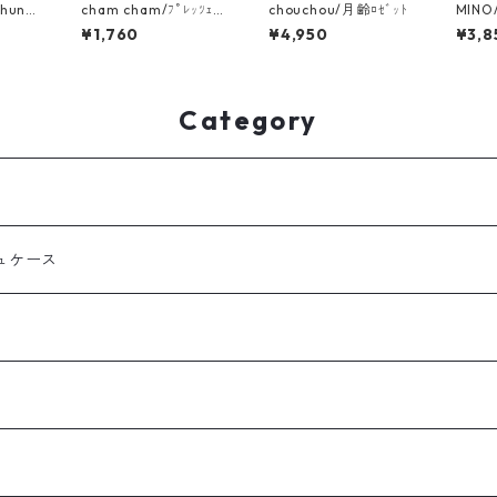
chunの
cham cham/ﾌﾟﾚｯﾂｪﾙｷ
chouchou/月齢ﾛｾﾞｯﾄ
MINO
ｰﾎﾙﾀﾞｰ
ん
¥1,760
¥4,950
¥3,8
Category
ュケース