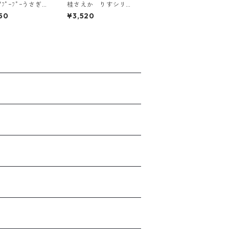
/ﾌﾟｰﾌﾟｰうさぎさ
桂さえか りすシリー
ズ_1
50
¥3,520