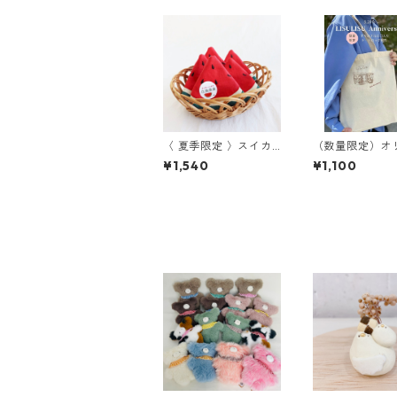
〈 夏季限定 〉スイカ
（数量限定）オ
ハンカチ
ルロゴ入りトー
¥1,540
¥1,100
グ