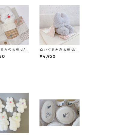
るみのお布団/M
ぬいぐるみのお布団/L
ズ
サイズ
50
¥4,950