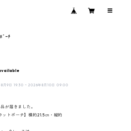
ﾎﾟｰﾁ
available
日 19:30 ~ 2026年8月10日 09:00
作品が届きました。
ットポーチ】横約21.5㎝・縦約