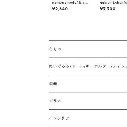
nemunemudo/おとも
aakichi&chun/
だちくまちゃん
一輪挿し ｸｯｷｰ
¥2,640
¥3,300
布もの
ぬいぐるみ/ドール/キーホルダー/ティシ
陶器
ガラス
インテリア