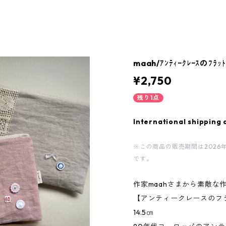
maah/ｱﾝﾃｨｰｸﾚｰｽのﾌﾗｯﾄ
¥2,750
残り1点
International shipping 
※この商品の販売期間は2026年8月9
です。
作家maahさまから素敵な
【アンティークレースのフラ
14.5㎝