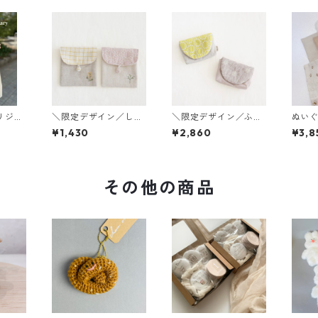
リジナ
＼限定デザイン／しか
＼限定デザイン／ふた
ぬいぐ
トバッ
くポーチ
付きポーチ
サイ
¥1,430
¥2,860
¥3,8
その他の商品