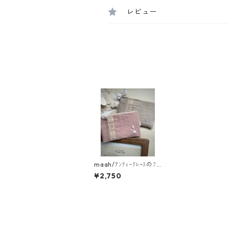
レビュー
maah/ｱﾝﾃｨｰｸﾚｰｽのﾌﾗ
ｯﾄﾎﾟｰﾁ
¥2,750