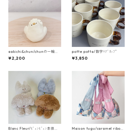
aakichi&chun/chunの一輪挿
potte potta/数字ﾏｸﾞｶｯﾌﾟ
し ｸｼﾞｬｸﾊﾞﾄ
¥2,200
¥3,850
Blanc Fleur/ﾋﾞｭﾝﾋﾞｭﾝ本体
Maison tugu/caramel ribon
（大）
bag