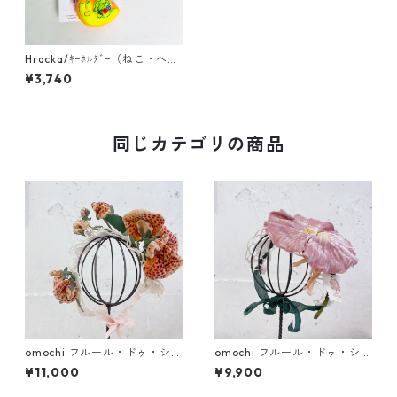
Hracka/ｷｰﾎﾙﾀﾞｰ（ねこ・へ
び）
¥3,740
同じカテゴリの商品
omochi フルール・ドゥ・シル
omochi フルール・ドゥ・シル
ク 蘭 (ドール用ヘッドドレス)
ク朝顔・菊 (ドール用ヘッドド
¥11,000
¥9,900
レス)