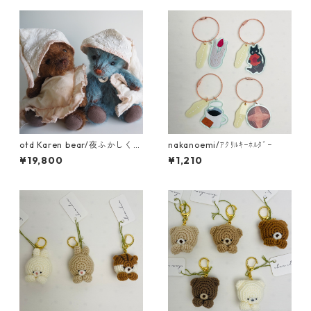
otd Karen bear/夜ふかしくま
nakanoemi/ｱｸﾘﾙｷｰﾎﾙﾀﾞｰ
さん
¥19,800
¥1,210