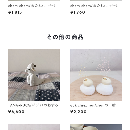
cham cham/あのねｱﾆﾏﾙｷｰﾎﾙ
cham cham/あのねｱﾆﾏﾙｷｰﾎﾙ
ﾀﾞｰ（うさぎ・りす）
ﾀﾞｰ（くま）
¥1,815
¥1,760
その他の商品
TAMA-PUCA/ﾊﾟｼﾞｬﾏのねずみ
aakichi&chun/chunの一輪挿
し 乗っかりたまご
¥6,600
¥2,200