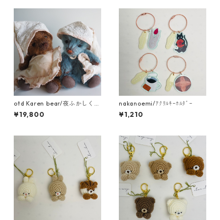
otd Karen bear/夜ふかしくま
nakanoemi/ｱｸﾘﾙｷｰﾎﾙﾀﾞｰ
さん
¥19,800
¥1,210