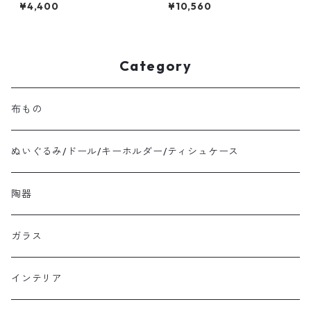
（大）
bag
¥4,400
¥10,560
Category
布もの
ぬいぐるみ/ドール/キーホルダー/ティシュケース
陶器
ガラス
インテリア