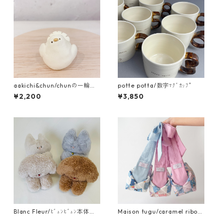
aakichi&chun/chunの一輪挿
potte potta/数字ﾏｸﾞｶｯﾌﾟ
し ｸｼﾞｬｸﾊﾞﾄ
¥2,200
¥3,850
Blanc Fleur/ﾋﾞｭﾝﾋﾞｭﾝ本体
Maison tugu/caramel ribon