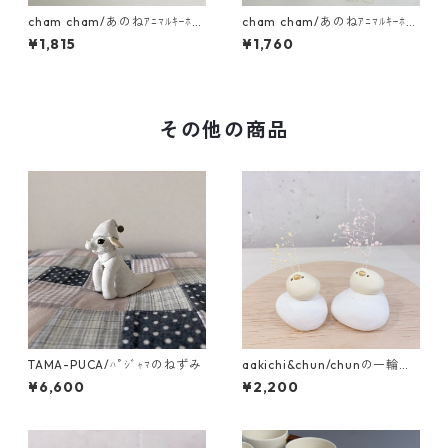
cham cham/あのねｱﾆﾏﾙｷｰﾎﾙ
cham cham/あのねｱﾆﾏﾙｷｰﾎﾙ
ﾀﾞｰ（うさぎ・りす）
ﾀﾞｰ（くま）
¥1,815
¥1,760
その他の商品
TAMA-PUCA/ﾊﾟｼﾞｬﾏのねずみ
aakichi&chun/chunの一輪挿
し 乗っかりたまご
¥6,600
¥2,200