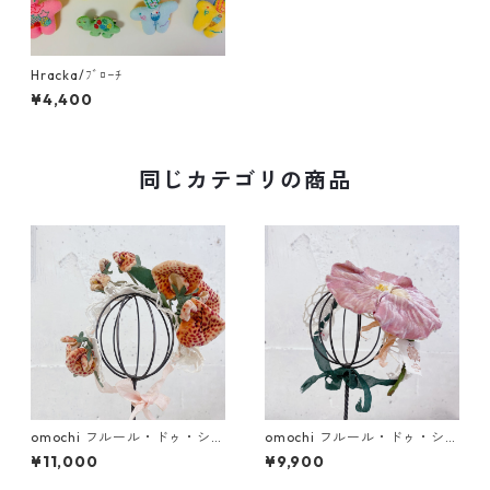
Hracka/ﾌﾞﾛｰﾁ
¥4,400
同じカテゴリの商品
omochi フルール・ドゥ・シル
omochi フルール・ドゥ・シル
ク 蘭 (ドール用ヘッドドレス)
ク朝顔・菊 (ドール用ヘッドド
¥11,000
¥9,900
レス)