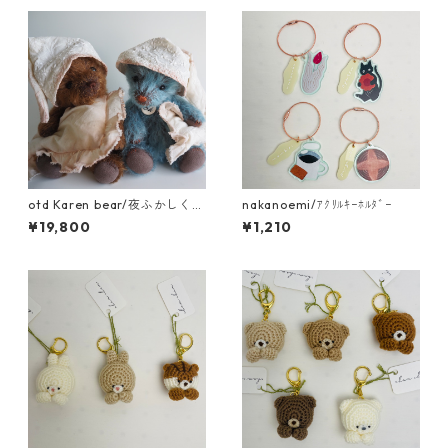
otd Karen bear/夜ふかしくま
nakanoemi/ｱｸﾘﾙｷｰﾎﾙﾀﾞｰ
さん
¥19,800
¥1,210