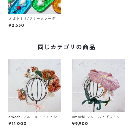
さばトミオ/クリームソーダの
海でアイスに擬態するアザラ
¥2,530
シキーホルダー
同じカテゴリの商品
omochi フルール・ドゥ・シル
omochi フルール・ドゥ・シル
ク 蘭 (ドール用ヘッドドレス)
ク朝顔・菊 (ドール用ヘッドド
¥11,000
¥9,900
レス)