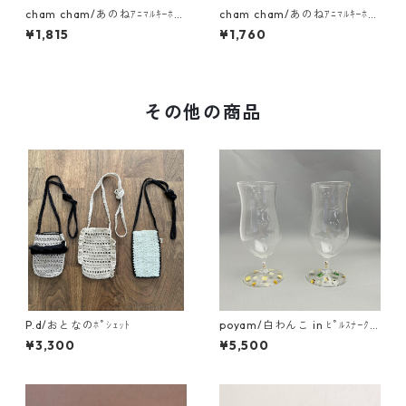
cham cham/あのねｱﾆﾏﾙｷｰﾎﾙ
cham cham/あのねｱﾆﾏﾙｷｰﾎﾙ
ﾀﾞｰ（うさぎ・りす）
ﾀﾞｰ（くま）
¥1,815
¥1,760
その他の商品
P.d/おとなのﾎﾟｼｪｯﾄ
poyam/白わんこ in ﾋﾟﾙｽﾅｰｸﾞ
ﾗｽ
¥3,300
¥5,500