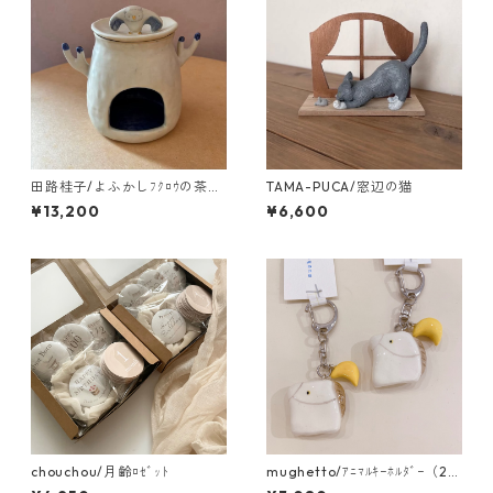
田路桂子/よふかしﾌｸﾛｳの茶香
TAMA-PUCA/窓辺の猫
炉
¥13,200
¥6,600
chouchou/月齢ﾛｾﾞｯﾄ
mughetto/ｱﾆﾏﾙｷｰﾎﾙﾀﾞｰ（2つ
付き）