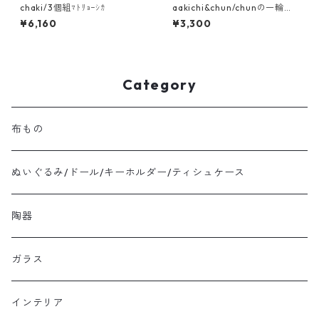
chaki/3個組ﾏﾄﾘｮｰｼｶ
aakichi&chun/chunの一輪挿
し ｸｯｷｰ
¥6,160
¥3,300
Category
布もの
ぬいぐるみ/ドール/キーホルダー/ティシュケース
陶器
ガラス
インテリア