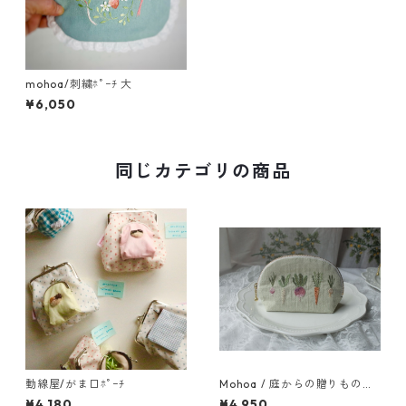
mohoa/刺繍ﾎﾟｰﾁ 大
¥6,050
同じカテゴリの商品
動線屋/がま口ﾎﾟｰﾁ
Mohoa / 庭からの贈りもの刺
繍ポーチ
¥4,180
¥4,950