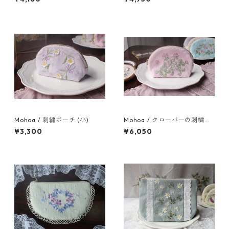
Mohoa / 刺繍ポーチ (小)
Mohoa / クローバーの刺繍ポ
ーチ
¥3,300
¥6,050