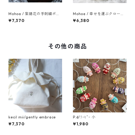
Mohoa / 紫陽花の手刺繍ポー
Mohoa / 幸せを運ぶクローバ
チ
ー刺繍ポーチ
¥7,370
¥6,380
その他の商品
kecil mii/gently embrace
P.d/ﾗｰﾋﾟｰ 小
¥7,370
¥1,980