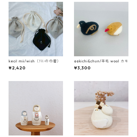
kecil mii/wish（ﾘﾈﾝの巾着）
aakichi&chun/羊毛 wool カモ
¥2,420
¥3,300