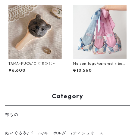
TAMA-PUCA/こぐまのﾐﾗｰ
Maison tugu/caramel ribon
bag
¥6,600
¥10,560
Category
布もの
ぬいぐるみ/ドール/キーホルダー/ティシュケース