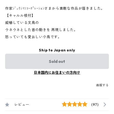
作家ｼﾞｭｳｼﾏﾂｺｰﾎﾟﾚｰｼｮﾝさまから素敵な作品が届きました。
【キャルル根付】
威嚇している文鳥の
ウネウネとした首の動きを 再現しました。
怒っていても愛おしい小鳥です。
Ship to Japan only
Sold out
日本国内にお住まいの方向け
通報する
レビュー
(97)