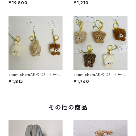
さん
¥19,800
¥1,210
cham cham/あのねｱﾆﾏﾙｷｰﾎﾙ
cham cham/あのねｱﾆﾏﾙｷｰﾎﾙ
ﾀﾞｰ（うさぎ・りす）
ﾀﾞｰ（くま）
¥1,815
¥1,760
その他の商品