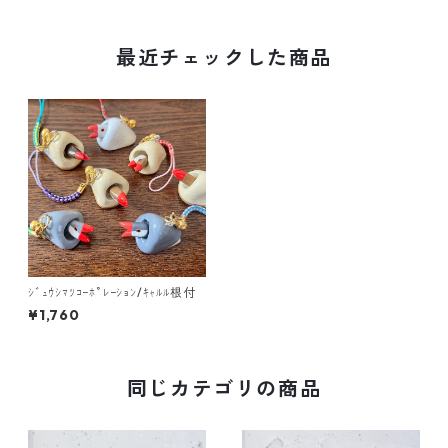
最近チェックした商品
ｼﾞｭｳｼﾏﾂｺｰﾎﾟﾚｰｼｮﾝ/ｷｬﾙﾙ根付
¥1,760
同じカテゴリの商品