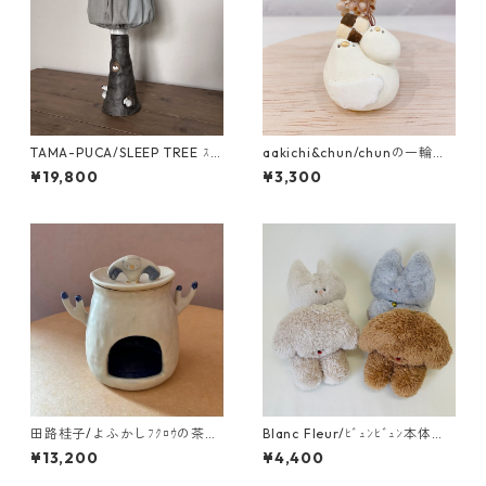
TAMA-PUCA/SLEEP TREE ｽﾀ
aakichi&chun/chunの一輪挿
ﾝﾄﾞﾗﾝﾌﾟ
し ｸｯｷｰ
¥19,800
¥3,300
田路桂子/よふかしﾌｸﾛｳの茶香
Blanc Fleur/ﾋﾞｭﾝﾋﾞｭﾝ本体
炉
（大）
¥13,200
¥4,400