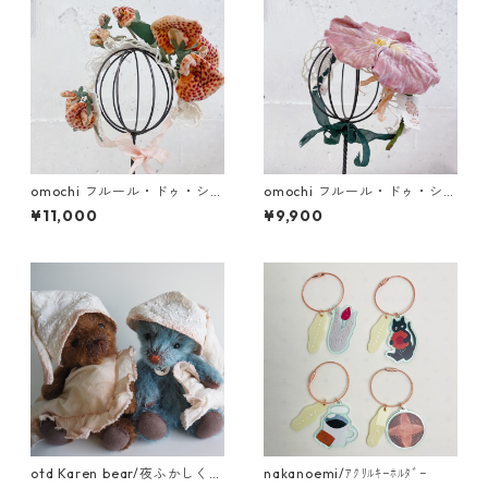
omochi フルール・ドゥ・シル
omochi フルール・ドゥ・シル
ク 蘭 (ドール用ヘッドドレス)
ク朝顔・菊 (ドール用ヘッドド
¥11,000
¥9,900
レス)
otd Karen bear/夜ふかしくま
nakanoemi/ｱｸﾘﾙｷｰﾎﾙﾀﾞｰ