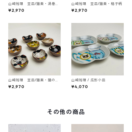
山﨑裕理 豆皿/猫楽・渦巻き
山﨑裕理 豆皿/猫楽・格子柄
ドット柄
¥2,970
¥2,970
山﨑裕理 豆皿/猫楽・猫のお
山﨑裕理 / 瓜形小皿
顔と招き猫
¥2,970
¥4,070
その他の商品