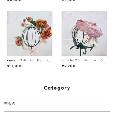
¥6,600
¥3,500
omochi フルール・ドゥ・シル
omochi フルール・ドゥ・シル
ク 蘭 (ドール用ヘッドドレス)
ク朝顔・菊 (ドール用ヘッドド
¥11,000
¥9,900
レス)
Category
布もの