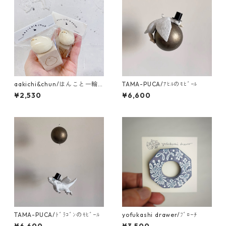
aakichi&chun/はんこと一輪
TAMA-PUCA/ｱﾋﾙのﾓﾋﾞｰﾙ
挿しのｾｯﾄ
¥2,530
¥6,600
TAMA-PUCA/ﾄﾞﾗｺﾞﾝのﾓﾋﾞｰﾙ
yofukashi drawer/ﾌﾞﾛｰﾁ