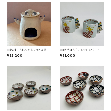
田路桂子/よふかしﾌｸﾛｳの茶香
山﨑裕理/ﾌﾟﾚｰﾄﾊﾝﾄﾞﾙﾏｸﾞ ・ﾌﾞ
炉
ﾚｰﾒﾝの音楽隊
¥13,200
¥11,000