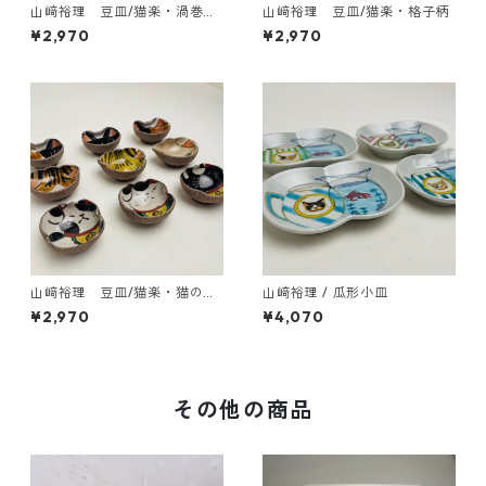
山﨑裕理 豆皿/猫楽・渦巻き
山﨑裕理 豆皿/猫楽・格子柄
ドット柄
¥2,970
¥2,970
山﨑裕理 豆皿/猫楽・猫のお
山﨑裕理 / 瓜形小皿
顔と招き猫
¥2,970
¥4,070
その他の商品