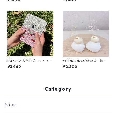
P.d / おともだちポーチ・コア
aakichi&chun/chunの一輪挿
ラ
し 乗っかりたまご
¥3,960
¥2,200
Category
布もの