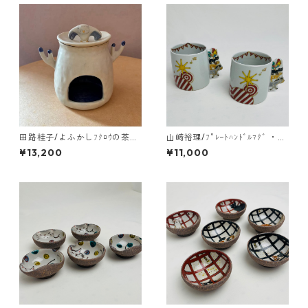
田路桂子/よふかしﾌｸﾛｳの茶香
山﨑裕理/ﾌﾟﾚｰﾄﾊﾝﾄﾞﾙﾏｸﾞ ・ﾌﾞ
炉
ﾚｰﾒﾝの音楽隊
¥13,200
¥11,000