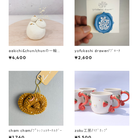
aakichi&chun/chunの一輪挿
yofukashi drawer/ﾌﾞﾛｰﾁ
し まるっと3羽
¥4,400
¥2,600
cham cham/ﾌﾟﾚｯﾂｪﾙｷｰﾎﾙﾀﾞｰ
zoku工房/ﾏｸﾞｶｯﾌﾟ
¥1,760
¥5,500