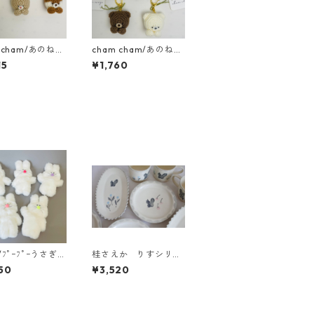
 cham/あのねｱﾆ
cham cham/あのねｱﾆ
ﾎﾙﾀﾞｰ（うさぎ・
ﾏﾙｷｰﾎﾙﾀﾞｰ（くま）
15
¥1,760
）
/ﾌﾟｰﾌﾟｰうさぎさ
桂さえか りすシリー
ズ_1
50
¥3,520