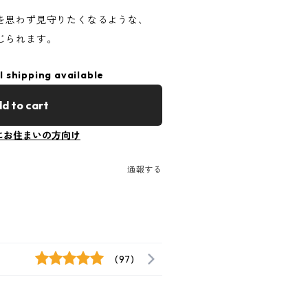
を思わず見守りたくなるような、
じられます。
l shipping available
d to cart
にお住まいの方向け
通報する
(97)