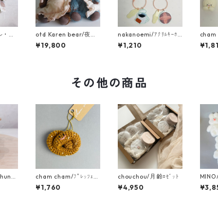
ール・ド
otd Karen bear/夜ふ
nakanoemi/ｱｸﾘﾙｷｰﾎﾙ
cham
・菊
かしくまさん
ﾀﾞｰ
ﾏﾙｷｰ
¥19,800
¥1,210
¥1,8
ドドレ
りす
その他の商品
chunの
cham cham/ﾌﾟﾚｯﾂｪﾙｷ
chouchou/月齢ﾛｾﾞｯﾄ
MINO
ｰﾎﾙﾀﾞｰ
ん
¥1,760
¥4,950
¥3,8