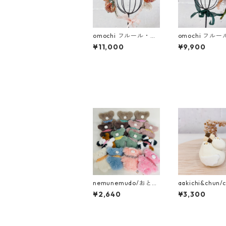
omochi フルール・ド
omochi フル
ゥ・シルク 蘭 (ドール
ゥ・シルク朝顔
¥11,000
¥9,900
用ヘッドドレス)
(ドール用ヘッ
ス)
nemunemudo/おとも
aakichi&chun/
だちくまちゃん
一輪挿し ｸｯｷｰ
¥2,640
¥3,300