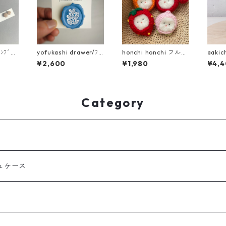
ﾞﾝﾌﾞﾛｰ
yofukashi drawer/ﾌﾞ
honchi honchi フルー
aakic
ﾛｰﾁ
ツこもちくん
一輪挿
¥2,600
¥1,980
¥4,
Category
ュケース