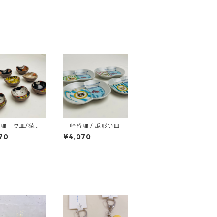
理 豆皿/猫
山﨑裕理 / 瓜形小皿
猫のお顔と招き猫
70
¥4,070