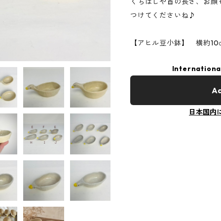
くちばしや首の長さ、お顔
つけてくださいね♪
【アヒル豆小鉢】 横約10
Internationa
Ad
日本国内