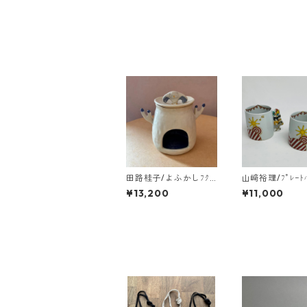
田路桂子/よふかしﾌｸﾛ
山﨑裕理/ﾌﾟﾚｰﾄﾊ
ｳの茶香炉
ｸﾞ ・ﾌﾞﾚｰﾒﾝ
¥13,200
¥11,000