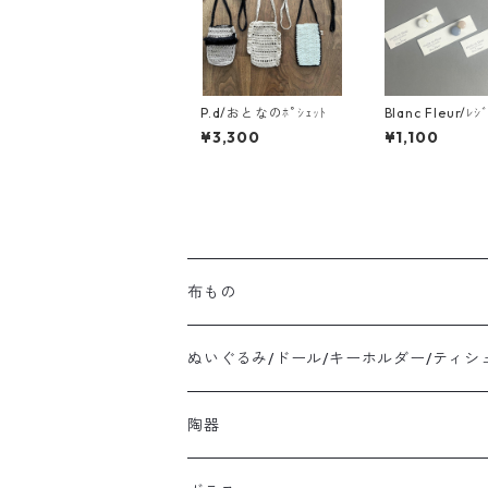
P.d/おとなのﾎﾟｼｪｯﾄ
Blanc Fleur/ﾚｼ
ﾁ
¥3,300
¥1,100
布もの
ぬいぐるみ/ドール/キーホルダー/ティシ
陶器