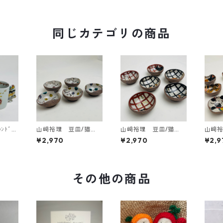
同じカテゴリの商品
ﾝﾄﾞﾙﾏ
山﨑裕理 豆皿/猫
山﨑裕理 豆皿/猫
山﨑裕
の音楽隊
楽・渦巻きドット柄
楽・格子柄
楽・
¥2,970
¥2,970
¥2,9
その他の商品