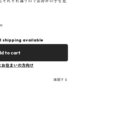
もそれぞれ違うのでお好みの子を見
㎝
l shipping available
d to cart
にお住まいの方向け
通報する