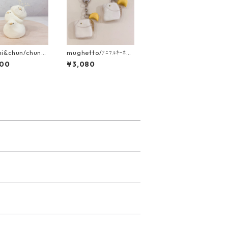
hi&chun/chunの
mughetto/ｱﾆﾏﾙｷｰﾎﾙ
し 3連のchun
ﾀﾞｰ（2つ付き）
400
¥3,080