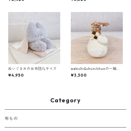
ぬいぐるみのお布団/Lサイズ
aakichi&chun/chunの一輪挿
し ｸｯｷｰ
¥4,950
¥3,300
Category
布もの