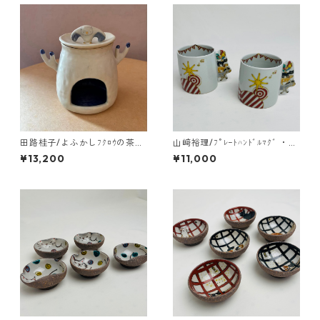
田路桂子/よふかしﾌｸﾛｳの茶香
山﨑裕理/ﾌﾟﾚｰﾄﾊﾝﾄﾞﾙﾏｸﾞ ・ﾌﾞ
炉
ﾚｰﾒﾝの音楽隊
¥13,200
¥11,000