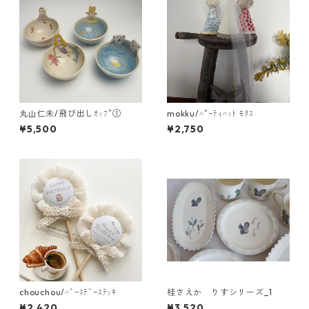
丸山仁未/飛び出しｶｯﾌﾟ①
mokku/ﾊﾟｰﾃｨﾊｯﾄ ﾓﾘｽ
¥5,500
¥2,750
chouchou/ﾊﾞｰｽﾃﾞｰｽﾃｯｷ
桂さえか りすシリーズ_1
¥2,420
¥3,520