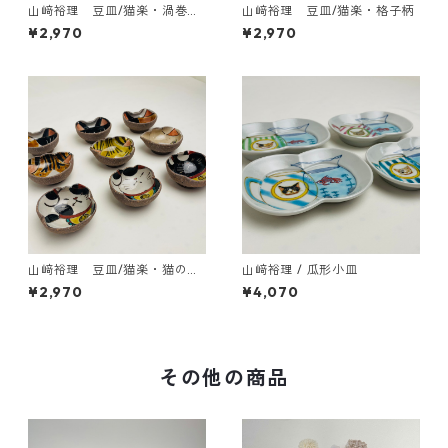
山﨑裕理 豆皿/猫楽・渦巻き
山﨑裕理 豆皿/猫楽・格子柄
ドット柄
¥2,970
¥2,970
山﨑裕理 豆皿/猫楽・猫のお
山﨑裕理 / 瓜形小皿
顔と招き猫
¥2,970
¥4,070
その他の商品