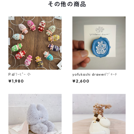
その他の商品
P.d/ﾗｰﾋﾟｰ 小
yofukashi drawer/ﾌﾞﾛｰﾁ
¥1,980
¥2,600