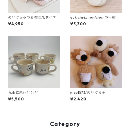
ぬいぐるみのお布団/Lサイズ
aakichi&chun/chunの一輪挿
し ｸｯｷｰ
¥4,950
¥3,300
丸山仁未/ﾏｸﾞｶｯﾌﾟ
nico1573/ぬいぐるみ
¥5,500
¥2,420
Category