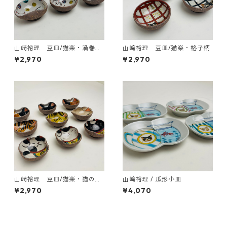
山﨑裕理 豆皿/猫楽・渦巻き
山﨑裕理 豆皿/猫楽・格子柄
ドット柄
¥2,970
¥2,970
山﨑裕理 豆皿/猫楽・猫のお
山﨑裕理 / 瓜形小皿
顔と招き猫
¥2,970
¥4,070