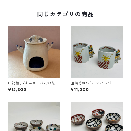
同じカテゴリの商品
田路桂子/よふかしﾌｸﾛｳの茶香
山﨑裕理/ﾌﾟﾚｰﾄﾊﾝﾄﾞﾙﾏｸﾞ ・ﾌﾞ
炉
ﾚｰﾒﾝの音楽隊
¥13,200
¥11,000