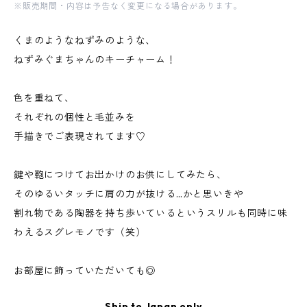
※販売期間・内容は予告なく変更になる場合があります。
くまのようなねずみのような、
ねずみぐまちゃんのキーチャーム！
色を重ねて、
それぞれの個性と毛並みを
手描きでご表現されてます♡
鍵や鞄につけてお出かけのお供にしてみたら、
そのゆるいタッチに肩の力が抜ける…かと思いきや
割れ物である陶器を持ち歩いているというスリルも同時に味
わえるスグレモノです（笑）
お部屋に飾っていただいても◎
Ship to Japan only