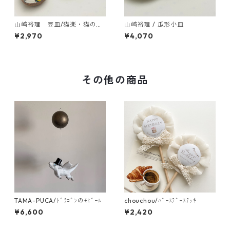
山﨑裕理 豆皿/猫楽・猫のお
山﨑裕理 / 瓜形小皿
顔と招き猫
¥2,970
¥4,070
その他の商品
TAMA-PUCA/ﾄﾞﾗｺﾞﾝのﾓﾋﾞｰﾙ
chouchou/ﾊﾞｰｽﾃﾞｰｽﾃｯｷ
¥6,600
¥2,420