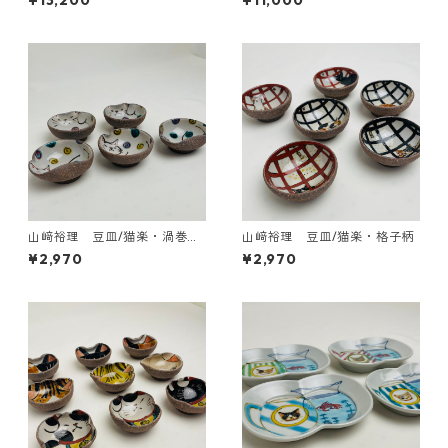
¥13,200
¥11,000
山﨑裕理 豆皿/猫楽・渦巻き
山﨑裕理 豆皿/猫楽・格子柄
ドット柄
¥2,970
¥2,970