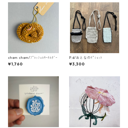
cham cham/ﾌﾟﾚｯﾂｪﾙｷｰﾎﾙﾀﾞｰ
P.d/おとなのﾎﾟｼｪｯﾄ
¥1,760
¥3,300