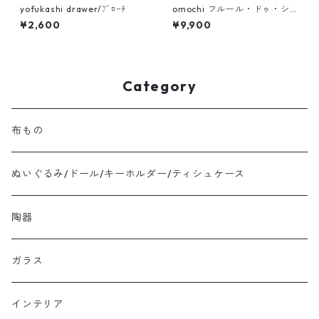
yofukashi drawer/ﾌﾞﾛｰﾁ
omochi フルール・ドゥ・シル
ク朝顔・菊 (ドール用ヘッドド
¥2,600
¥9,900
レス)
Category
布もの
ぬいぐるみ/ドール/キーホルダー/ティシュケース
陶器
ガラス
インテリア