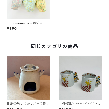
monomonostore ねずみぐま
チャーム
¥990
同じカテゴリの商品
田路桂子/よふかしﾌｸﾛｳの茶香
山﨑裕理/ﾌﾟﾚｰﾄﾊﾝﾄﾞﾙﾏｸﾞ ・ﾌﾞ
炉
ﾚｰﾒﾝの音楽隊