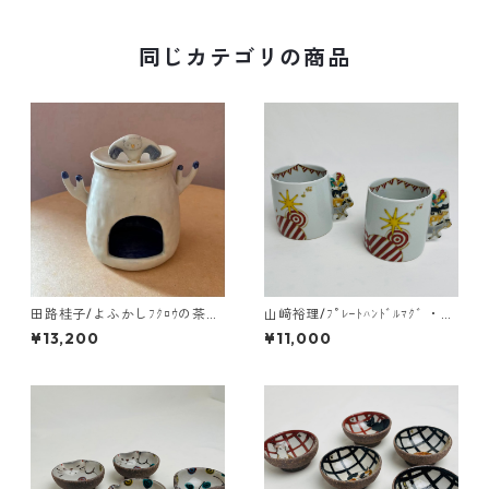
同じカテゴリの商品
田路桂子/よふかしﾌｸﾛｳの茶香
山﨑裕理/ﾌﾟﾚｰﾄﾊﾝﾄﾞﾙﾏｸﾞ ・ﾌﾞ
炉
ﾚｰﾒﾝの音楽隊
¥13,200
¥11,000