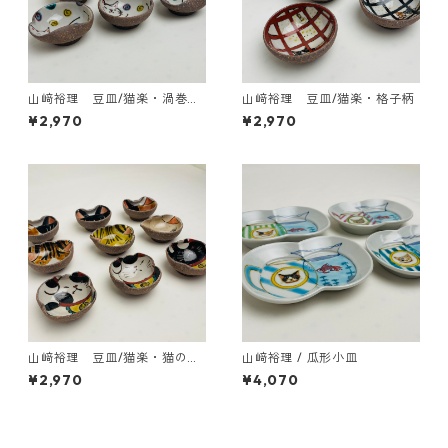
山﨑裕理 豆皿/猫楽・渦巻き
山﨑裕理 豆皿/猫楽・格子柄
ドット柄
¥2,970
¥2,970
山﨑裕理 豆皿/猫楽・猫のお
山﨑裕理 / 瓜形小皿
顔と招き猫
¥2,970
¥4,070