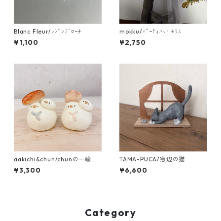
Blanc Fleur/ﾚｼﾞﾝﾌﾞﾛｰﾁ
mokku/ﾊﾟｰﾃｨﾊｯﾄ ﾓﾘｽ
¥1,100
¥2,750
aakichi&chun/chunの一輪挿
TAMA-PUCA/窓辺の猫
し ﾊﾟﾝ各種
¥3,300
¥6,600
Category