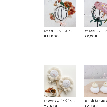
omochi フルール・ド
omochi フル
ゥ・シルク 蘭 (ドール
ゥ・シルク朝顔
¥11,000
¥9,900
用ヘッドドレス)
(ドール用ヘッ
ス)
chouchou/ﾊﾞｰｽﾃﾞｰｽﾃ
aakichi&chun/
ｯｷ
一輪挿し 乗っ
¥2,420
¥2,200