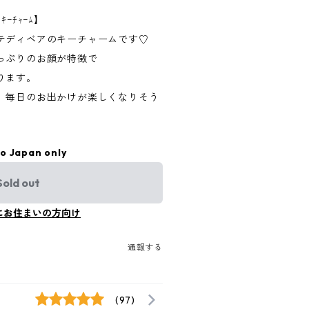
ｰﾁｬｰﾑ】
テディベアのキーチャームです♡
っぷりのお顔が特徴で
ります。
、毎日のお出かけが楽しくなりそう
to Japan only
Sold out
にお住まいの方向け
通報する
(97)