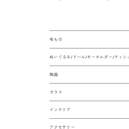
ご
布もの
ぬいぐるみ/ドール/キーホルダー/ティシ
陶器
ガラス
インテリア
アクセサリー