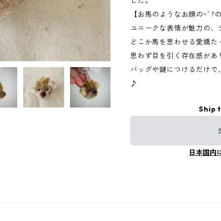
した。
【お馬のようなお顔のﾍﾞｱのｷ
ユニークな表情が魅力の、
どこか馬を思わせる愛嬌た
思わず目を引く存在感があ
バッグや鍵につけるだけで
♪
Ship 
日本国内