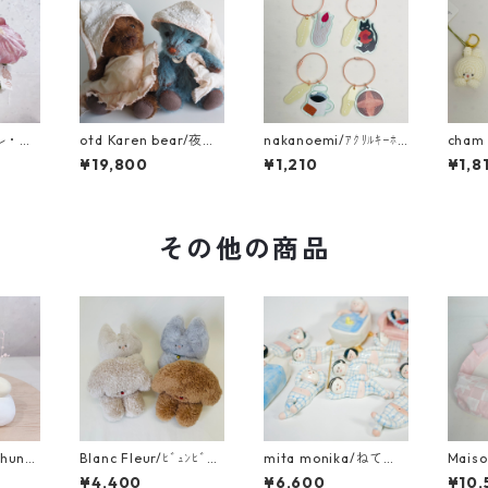
ール・ド
otd Karen bear/夜ふ
nakanoemi/ｱｸﾘﾙｷｰﾎﾙ
cham
・菊
かしくまさん
ﾀﾞｰ
ﾏﾙｷｰ
¥19,800
¥1,210
¥1,8
ドドレ
りす
その他の商品
chunの
Blanc Fleur/ﾋﾞｭﾝﾋﾞｭﾝ
mita monika/ねてる
Maiso
かりたま
本体（大）
ちゃん お香立て
l rib
¥4,400
¥6,600
¥10,