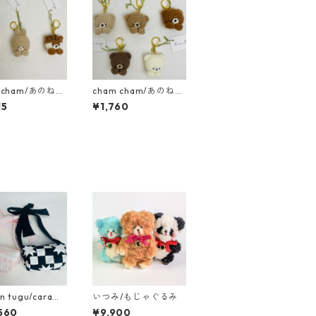
 cham/あのねｱﾆ
cham cham/あのねｱﾆ
ﾎﾙﾀﾞｰ（うさぎ・
ﾏﾙｷｰﾎﾙﾀﾞｰ（くま）
15
¥1,760
）
n tugu/carame
いつみ/もじゃぐるみ
on bag
560
¥9,900