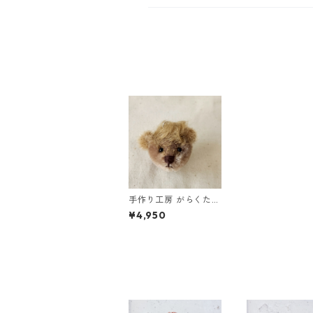
手作り工房 がらくた
ざっく/お馬のような
¥4,950
お顔のﾍﾞｱのｷｰﾁｬｰﾑ