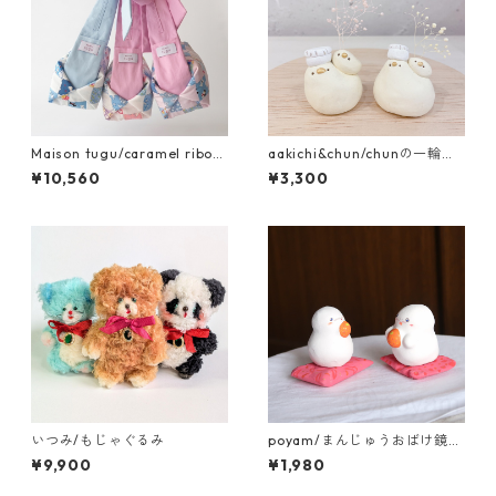
Maison tugu/caramel ribon
aakichi&chun/chunの一輪挿
bag
し ｺｯｸ
¥10,560
¥3,300
いつみ/もじゃぐるみ
poyam/まんじゅうおばけ鏡も
ち
¥9,900
¥1,980