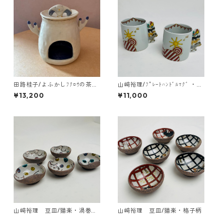
田路桂子/よふかしﾌｸﾛｳの茶香
山﨑裕理/ﾌﾟﾚｰﾄﾊﾝﾄﾞﾙﾏｸﾞ ・ﾌﾞ
炉
ﾚｰﾒﾝの音楽隊
¥13,200
¥11,000
山﨑裕理 豆皿/猫楽・渦巻き
山﨑裕理 豆皿/猫楽・格子柄
ドット柄