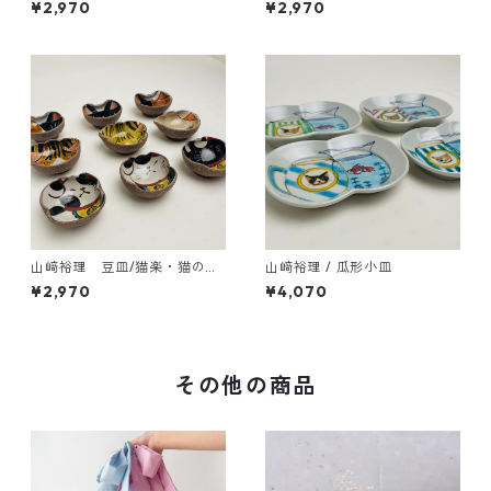
¥2,970
¥2,970
山﨑裕理 豆皿/猫楽・猫のお
山﨑裕理 / 瓜形小皿
顔と招き猫
¥2,970
¥4,070
その他の商品