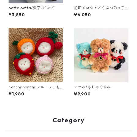
potte potta/数字ﾏｸﾞｶｯﾌﾟ
足田メロウ / どうぶつ取っ手
マグ
¥3,850
¥6,050
honchi honchi フルーツこも
いつみ/もじゃぐるみ
ちくん
¥1,980
¥9,900
Category