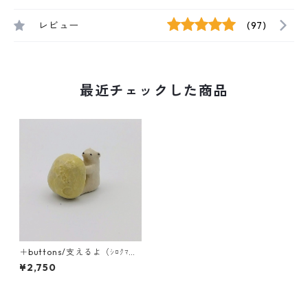
レビュー
(97)
最近チェックした商品
＋buttons/支えるよ（ｼﾛｸﾏと
月）
¥2,750