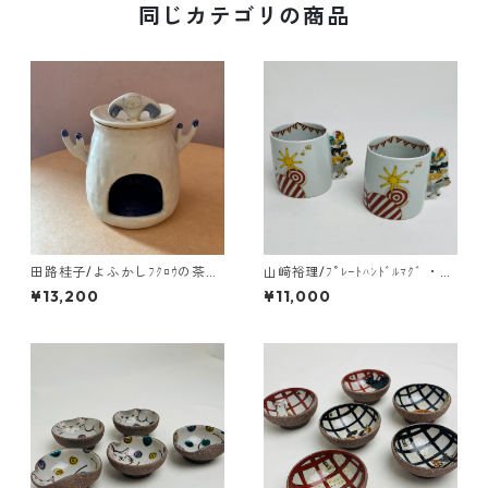
同じカテゴリの商品
田路桂子/よふかしﾌｸﾛｳの茶香
山﨑裕理/ﾌﾟﾚｰﾄﾊﾝﾄﾞﾙﾏｸﾞ ・ﾌﾞ
炉
ﾚｰﾒﾝの音楽隊
¥13,200
¥11,000