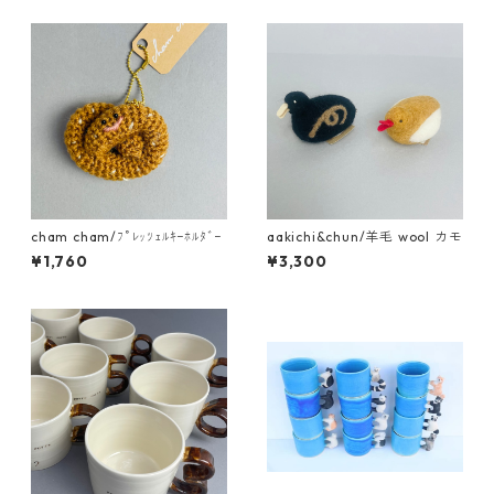
cham cham/ﾌﾟﾚｯﾂｪﾙｷｰﾎﾙﾀﾞｰ
aakichi&chun/羊毛 wool カモ
¥1,760
¥3,300