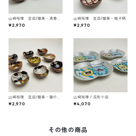
山﨑裕理 豆皿/猫楽・渦巻き
山﨑裕理 豆皿/猫楽・格子柄
ドット柄
¥2,970
¥2,970
山﨑裕理 豆皿/猫楽・猫のお
山﨑裕理 / 瓜形小皿
顔と招き猫
¥2,970
¥4,070
その他の商品