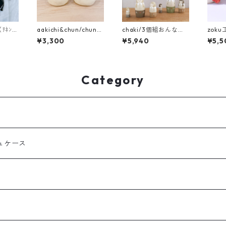
h（ﾘﾈﾝの
aakichi&chun/chunの
chaki/3個組おんなの
zoku
一輪挿し ﾊﾟﾝ各種
こ
¥3,300
¥5,940
¥5,5
Category
ュケース