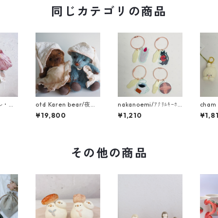
同じカテゴリの商品
ール・ド
otd Karen bear/夜ふ
nakanoemi/ｱｸﾘﾙｷｰﾎﾙ
cham
・菊
かしくまさん
ﾀﾞｰ
ﾏﾙｷｰ
¥19,800
¥1,210
¥1,8
ドドレ
りす
その他の商品