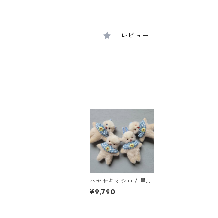
レビュー
ハヤサキオシロ / 星の
子
¥9,790