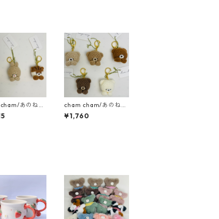
 cham/あのねｱﾆ
cham cham/あのねｱﾆ
ﾎﾙﾀﾞｰ（うさぎ・
ﾏﾙｷｰﾎﾙﾀﾞｰ（くま）
15
¥1,760
）