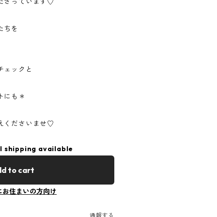
ださっています♡
たちを
チェックと
、
トにも＊
えくださいませ♡
l shipping available
d to cart
にお住まいの方向け
通報する