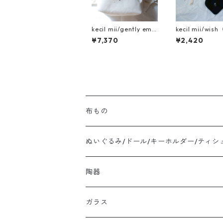
kecil mii/gently emb
kecil mii/wis
race
巾着）
¥7,370
¥2,420
布もの
ぬいぐるみ/ドール/キーホルダー/ティシ
陶器
ガラス