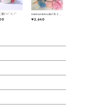
工房/ﾏｸﾞｶｯﾌﾟ
nemunemudo/おとも
だちくまちゃん
00
¥2,640