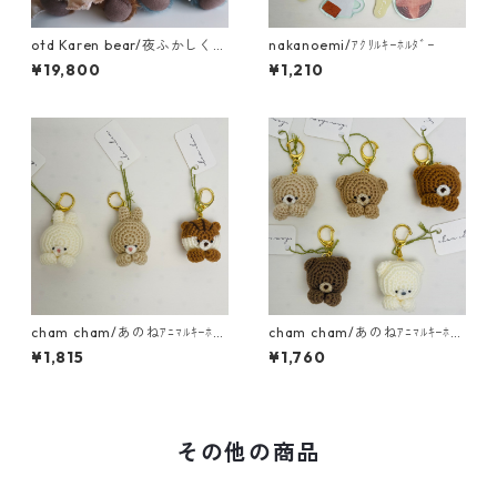
otd Karen bear/夜ふかしくま
nakanoemi/ｱｸﾘﾙｷｰﾎﾙﾀﾞｰ
さん
¥19,800
¥1,210
cham cham/あのねｱﾆﾏﾙｷｰﾎﾙ
cham cham/あのねｱﾆﾏﾙｷｰﾎﾙ
ﾀﾞｰ（うさぎ・りす）
ﾀﾞｰ（くま）
¥1,815
¥1,760
その他の商品