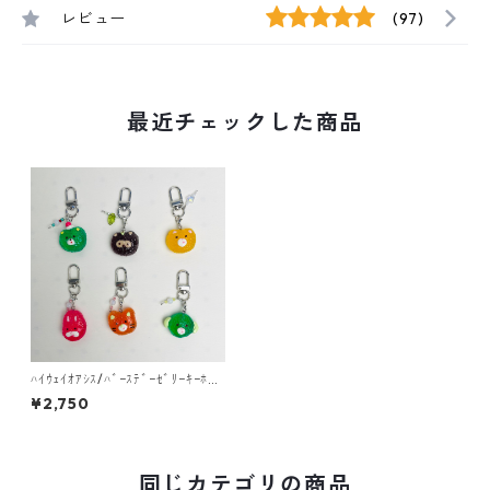
レビュー
(97)
最近チェックした商品
ﾊｲｳｪｲｵｱｼｽ/ﾊﾞｰｽﾃﾞｰｾﾞﾘｰｷｰﾎﾙ
ﾀﾞｰ
¥2,750
同じカテゴリの商品