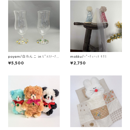
poyam/白わんこ in ﾋﾟﾙｽﾅｰｸﾞ
mokku/ﾊﾟｰﾃｨﾊｯﾄ ﾓﾘｽ
ﾗｽ
¥5,500
¥2,750