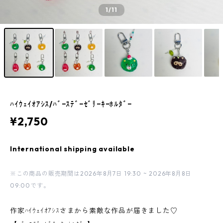
1
/11
ﾊｲｳｪｲｵｱｼｽ/ﾊﾞｰｽﾃﾞｰｾﾞﾘｰｷｰﾎﾙﾀﾞｰ
¥2,750
International shipping available
※この商品の販売期間は2026年8月7日 19:30 ~ 2026年8月8日
09:00です。
作家ﾊｲｳｪｲｵｱｼｽさまから素敵な作品が届きました♡