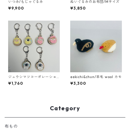
いつみ/もじゃぐるみ
ぬいぐるみのお布団/Mサイズ
¥9,900
¥3,850
ジュウシマツコーポレーショ
aakichi&chun/羊毛 wool カモ
ン/刺繍キーホルダー
¥1,760
¥3,300
Category
布もの