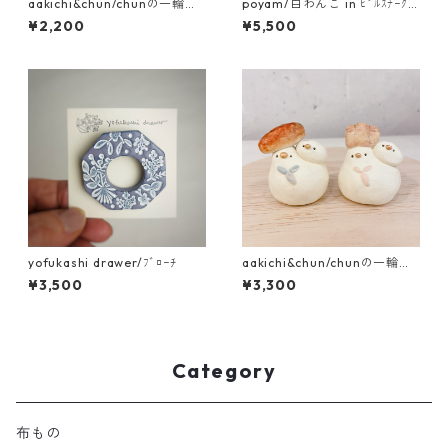
aakichi&chun/chunの一輪挿
poyam/白わんこ in ﾋﾟﾙｽﾅｰｸﾞ
し 乗っかりたまご
ﾗｽ
¥2,200
¥5,500
yofukashi drawer/ﾌﾞﾛｰﾁ
aakichi&chun/chunの一輪挿
し ﾊﾟﾝ各種
¥3,500
¥3,300
Category
布もの