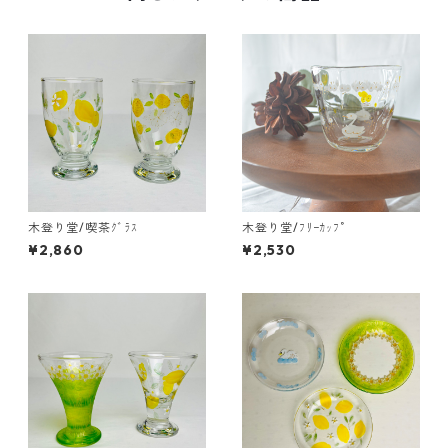
木登り堂/喫茶ｸﾞﾗｽ
木登り堂/ﾌﾘｰｶｯﾌﾟ
¥2,860
¥2,530