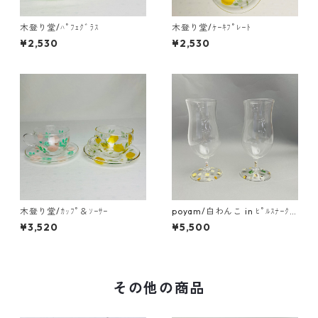
木登り堂/ﾊﾟﾌｪｸﾞﾗｽ
木登り堂/ｹｰｷﾌﾟﾚｰﾄ
¥2,530
¥2,530
木登り堂/ｶｯﾌﾟ＆ｿｰｻｰ
poyam/白わんこ in ﾋﾟﾙｽﾅｰｸﾞ
ﾗｽ
¥3,520
¥5,500
その他の商品