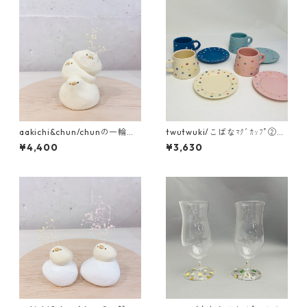
aakichi&chun/chunの一輪挿
twutwuki/こばなﾏｸﾞｶｯﾌﾟ②ネ
し 3連のchun
イビー・ライトブルー
¥4,400
¥3,630