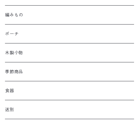
編みもの
ポーチ
木製小物
季節商品
食器
送別