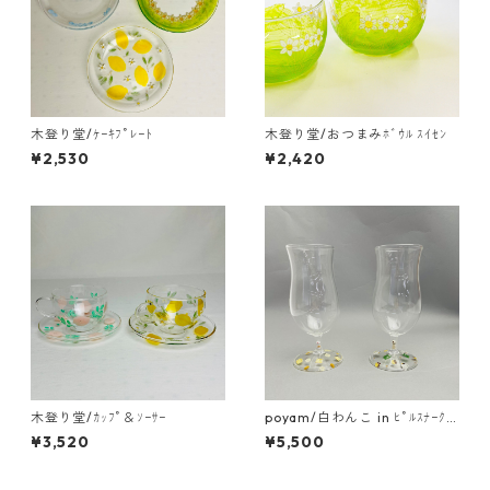
木登り堂/ｹｰｷﾌﾟﾚｰﾄ
木登り堂/おつまみﾎﾞｳﾙ ｽｲｾﾝ
¥2,530
¥2,420
木登り堂/ｶｯﾌﾟ＆ｿｰｻｰ
poyam/白わんこ in ﾋﾟﾙｽﾅｰｸﾞ
ﾗｽ
¥3,520
¥5,500