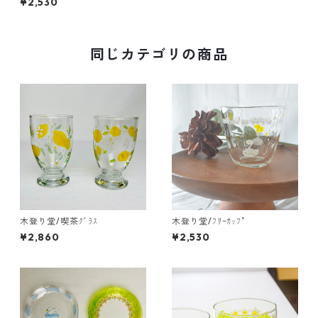
¥2,530
同じカテゴリの商品
木登り堂/喫茶ｸﾞﾗｽ
木登り堂/ﾌﾘｰｶｯﾌﾟ
¥2,860
¥2,530