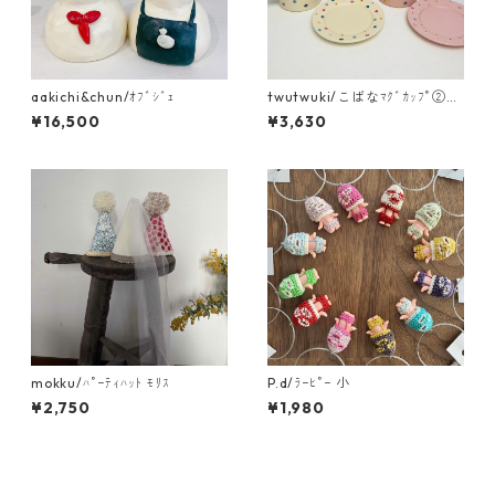
aakichi&chun/ｵﾌﾞｼﾞｪ
twutwuki/こばなﾏｸﾞｶｯﾌﾟ②ネ
イビー・ライトブルー
¥16,500
¥3,630
mokku/ﾊﾟｰﾃｨﾊｯﾄ ﾓﾘｽ
P.d/ﾗｰﾋﾟｰ 小
¥2,750
¥1,980