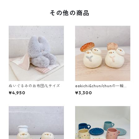
その他の商品
ぬいぐるみのお布団/Lサイズ
aakichi&chun/chunの一輪挿
し ﾊﾟﾝ各種
¥4,950
¥3,300