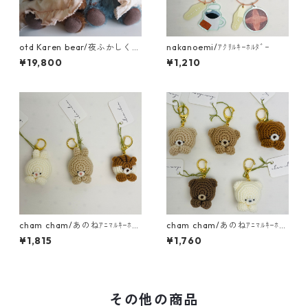
otd Karen bear/夜ふかしくま
nakanoemi/ｱｸﾘﾙｷｰﾎﾙﾀﾞｰ
さん
¥19,800
¥1,210
cham cham/あのねｱﾆﾏﾙｷｰﾎﾙ
cham cham/あのねｱﾆﾏﾙｷｰﾎﾙ
ﾀﾞｰ（うさぎ・りす）
ﾀﾞｰ（くま）
¥1,815
¥1,760
その他の商品