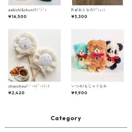
aakichi&chun/ｵﾌﾞｼﾞｪ
P.d/おとなのﾎﾟｼｪｯﾄ
¥16,500
¥3,300
chouchou/ﾊﾞｰｽﾃﾞｰｽﾃｯｷ
いつみ/もじゃぐるみ
¥2,420
¥9,900
Category