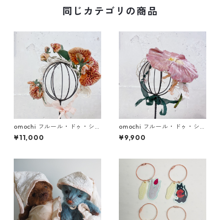
同じカテゴリの商品
omochi フルール・ドゥ・シル
omochi フルール・ドゥ・シル
ク 蘭 (ドール用ヘッドドレス)
ク朝顔・菊 (ドール用ヘッドド
¥11,000
¥9,900
レス)