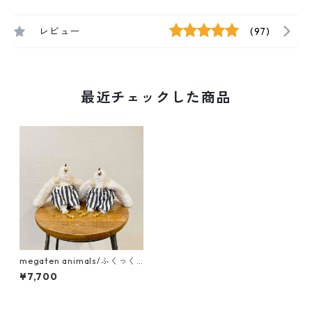
レビュー
(97)
最近チェックした商品
megaten animals/ふくっく
るー（ｻｽﾍﾟﾝﾀﾞｰver.）
¥7,700