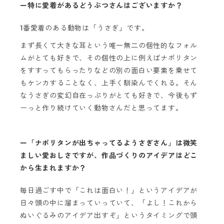
ー特に愛着があるどうぶつさんはございますか？
1番愛着のある動物は「うさぎ」です。
まず長くて大きな耳という唯一無二の個性的なフォル
ムがとても好きで、その個性の上に例えばナポリタン
をすすってもらったりなどの別の面白い要素を乗せて
もケンカすることなく、上手く馴染んでくれる。そん
なうさぎの変幻自在っぷりがとても好きで、今後もず
ーっと作り続けていく動物さんだと思ってます。
ー「ナポリタンが出ちゃってるようさぎさん」は微笑
ましい愛おしさですが、作品づくりのアイデアはどこ
から生まれますか？
毎日過ごす中で「これは面白い！」というアイデアが
日々頭の中に溜まっていっていて、「よし！これから
ぬいぐるみのアイデア出すぞ」というタイミングで頭